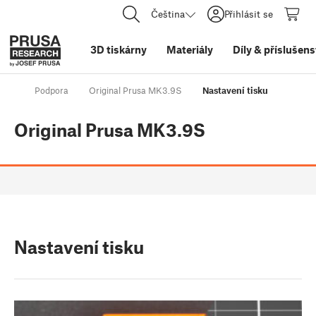
Čeština
Přihlásit se
3D tiskárny
Materiály
Díly
&
příslušens
Podpora
Original Prusa MK3.9S
Nastavení tisku
Original Prusa MK3.9S
Nastavení tisku