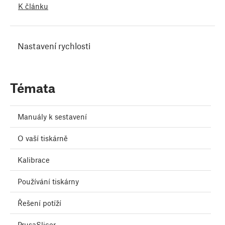
K článku
Nastavení rychlosti
Témata
Manuály k sestavení
O vaší tiskárně
Kalibrace
Používání tiskárny
Řešení potíží
PrusaSlicer