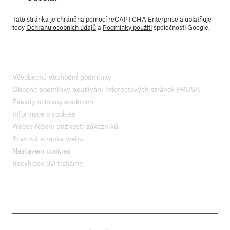
Tato stránka je chráněna pomocí reCAPTCHA Enterprise a uplatňuje
tedy
Ochranu osobních údajů
a
Podmínky použití
společnosti Google.
Všeobecné obchodní podmínky
Obecné podmínky používání internetových stránek PRUSA
Zásady ochrany soukromí
Informace o cookies
Proces řešení stížností zákazníků
Stavová stránka webu
Nastavení cookies
Recyklace 3D tiskárny