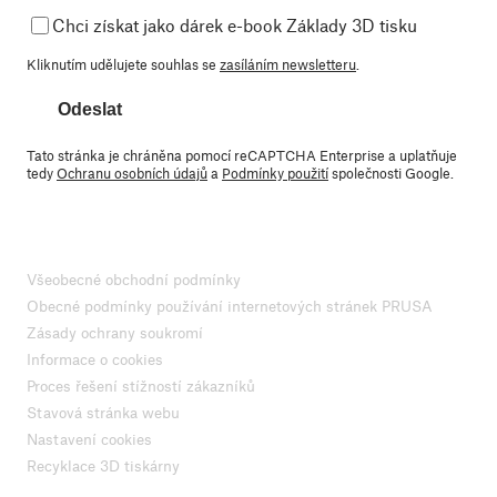
Chci získat jako dárek e-book Základy 3D tisku
Kliknutím udělujete souhlas se
zasíláním newsletteru
.
Odeslat
Tato stránka je chráněna pomocí reCAPTCHA Enterprise a uplatňuje
tedy
Ochranu osobních údajů
a
Podmínky použití
společnosti Google.
Všeobecné obchodní podmínky
Obecné podmínky používání internetových stránek PRUSA
Zásady ochrany soukromí
Informace o cookies
Proces řešení stížností zákazníků
Stavová stránka webu
Nastavení cookies
Recyklace 3D tiskárny