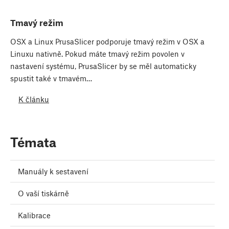
Tmavý režim
OSX a Linux PrusaSlicer podporuje tmavý režim v OSX a
Linuxu nativně. Pokud máte tmavý režim povolen v
nastavení systému, PrusaSlicer by se měl automaticky
spustit také v tmavém…
K článku
Témata
Manuály k sestavení
O vaší tiskárně
Kalibrace