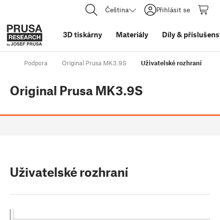
Čeština
Přihlásit se
3D tiskárny
Materiály
Díly
&
příslušens
Podpora
Original Prusa MK3.9S
Uživatelské rozhraní
Original Prusa MK3.9S
Uživatelské rozhraní