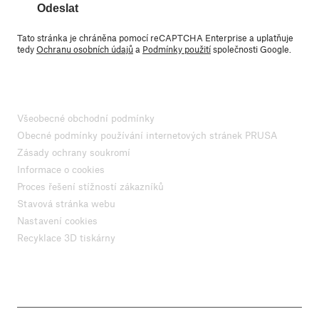
Odeslat
Tato stránka je chráněna pomocí reCAPTCHA Enterprise a uplatňuje
tedy
Ochranu osobních údajů
a
Podmínky použití
společnosti Google.
Všeobecné obchodní podmínky
Obecné podmínky používání internetových stránek PRUSA
Zásady ochrany soukromí
Informace o cookies
Proces řešení stížností zákazníků
Stavová stránka webu
Nastavení cookies
Recyklace 3D tiskárny