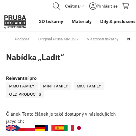
Čeština
Přihlásit se
3D tiskárny
Materiály
Díly
&
příslušens
Podpora
Original Prusa MMU2S
Vlastnosti tiskárny
Nabí
Nabídka „Ladit“
Relevantní pro
MMU FAMILY
MINI FAMILY
MK3 FAMILY
OLD PRODUCTS
Článek
Tento článek je také dostupný v následujících
jazycích: