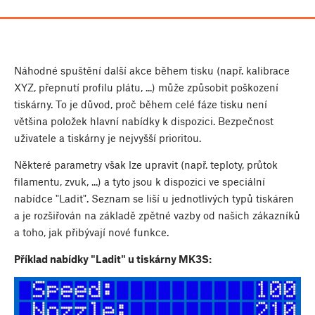
Náhodné spuštění další akce během tisku (např. kalibrace
XYZ, přepnutí profilu plátu, ...) může způsobit poškození
tiskárny. To je důvod, proč během celé fáze tisku není
většina položek hlavní nabídky k dispozici. Bezpečnost
uživatele a tiskárny je nejvyšší prioritou.
Některé parametry však lze upravit (např. teploty, průtok
filamentu, zvuk, ...) a tyto jsou k dispozici ve speciální
nabídce "Ladit". Seznam se liší u jednotlivých typů tiskáren
a je rozšiřován na základě zpětné vazby od našich zákazníků
a toho, jak přibývají nové funkce.
Příklad nabídky "Ladit" u tiskárny MK3S: