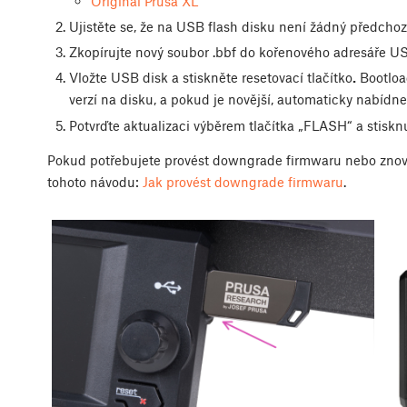
Original Prusa XL
Ujistěte se, že na USB flash disku není žádný předchoz
Zkopírujte nový soubor .bbf do kořenového adresáře USB
Vložte USB disk a stiskněte resetovací tlačítko
.
Bootloa
verzí na disku, a pokud je novější, automaticky nabídne
Potvrďte aktualizaci výběrem tlačítka „FLASH“ a stisknu
Pokud potřebujete provést downgrade firmwaru nebo znovu
tohoto návodu:
Jak provést downgrade firmwaru
.