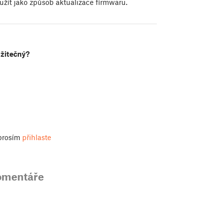
oužít jako způsob aktualizace firmwaru.
užitečný?
 prosím
přihlaste
omentáře