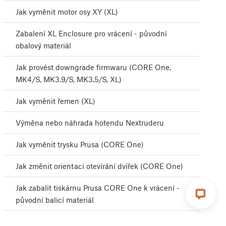
Jak vyměnit motor osy XY (XL)
Zabalení XL Enclosure pro vrácení - původní
obalový materiál
Jak provést downgrade firmwaru (CORE One,
MK4/S, MK3.9/S, MK3.5/S, XL)
Jak vyměnit řemen (XL)
Výměna nebo náhrada hotendu Nextruderu
Jak vyměnit trysku Prusa (CORE One)
Jak změnit orientaci otevírání dvířek (CORE One)
Jak zabalit tiskárnu Prusa CORE One k vrácení -
původní balicí materiál
Pravidelná údržba tiskárny (CORE One/+)