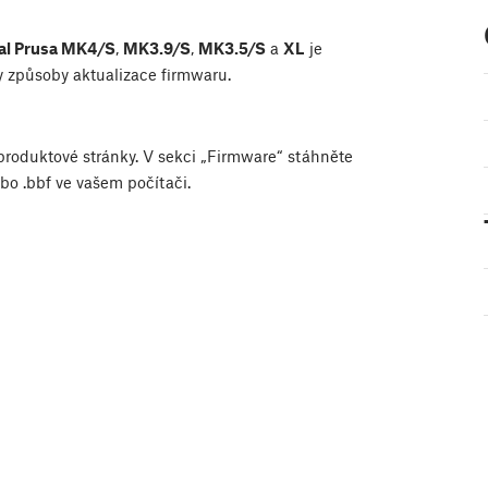
al Prusa MK4/S
,
MK3.9/S
,
MK3.5/S
a
XL
je
 způsoby aktualizace firmwaru.
í produktové stránky. V sekci „Firmware“ stáhněte
ebo .bbf ve vašem počítači.