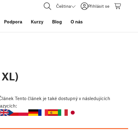
Čeština
Přihlásit se
Podpora
Kurzy
Blog
O nás
 XL)
Článek
Tento článek je také dostupný v následujících
jazycích: