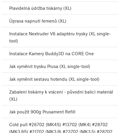
Pravidelná údržba tiskárny (XL)
Úprava napnutí řemenů (XL)
Instalace Nextruder V6 adaptéru trysky (XL single-
tool)
Instalace Kamery Buddy3D na CORE One
Jak vyměnit trysku Prusa (XL single-tool)
Jak vyměnit sestavu hotendu (XL single-tool)
Zabalení tiskárny k vrácení - původní balicí materiál
(XL)
Jak použít 900g Prusament Refill
Cold pull #26702 (MK4S) #13702 (MK4) #28702
(MK3.9S) #21702 (MK3.9) #23702 (MK3.5) #28702