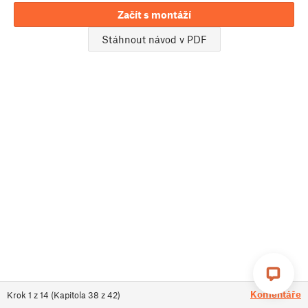
Začít s montáží
Stáhnout návod v PDF
Komentáře
Krok
1
z
14
(
Kapitola
38
z
42
)