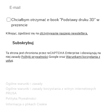
Chciałbym otrzymać e-book "Podstawy druku 3D" w
prezencie
Klikając, zgadzasz się na
otrzymywanie naszego newslettera.
Subskrybuj
Ta strona jest chroniona przez reCAPTCHA Enterprise i obowiązują na
niej zasady
Polityki prywatności
Google oraz
Warunkami korzystania z
usług
.
Ogólne warunki i zasady
Ogólne warunki i zasady korzystania z witryn internetowych
PRUSA
Polityka Prywatności
Informacja o plikach Cookie