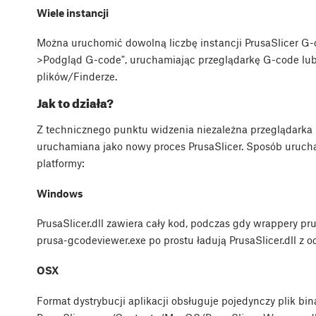
Wiele instancji
Można uruchomić dowolną liczbę instancji PrusaSlicer G-
>Podgląd G-code", uruchamiając przeglądarkę G-code lub 
plików/Finderze.
Jak to działa?
Z technicznego punktu widzenia niezależna przeglądarka G
uruchamiana jako nowy proces PrusaSlicer. Sposób urucha
platformy:
Windows
PrusaSlicer.dll zawiera cały kod, podczas gdy wrappery prus
prusa-gcodeviewer.exe po prostu ładują PrusaSlicer.dll z
OSX
Format dystrybucji aplikacji obsługuje pojedynczy plik bi