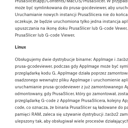
PrusaSlicer.app/Contents/MacOS/PrusaSlicer. W przypadku
może być symlinkowana do prusa-gocdeviewer, aby urucho
Uruchamianie nowych instancji PrusaSlicera nie do końc
oczekuje, że będzie uruchomiona tylko jedna instancja apl
upuszczania na ikonę doku PrusaSlicer lub G-code Vewer, p
PrusaSlicer lub G-code Viewer.
Linux
Obsługujemy dwie dystrybucje binarne: AppImage i .tar.bz
prusa-gcodeviewer, podczas gdy AppImage może być sym
przeglądarkę kodu G. AppImage działa poprzez zamonto
osadzonego wewnątrz pliku AppImage i uruchomienie aplika
uruchamianie prusa-gcodeviewer z już zamontowanego A
odmontowany, gdy PrusaSlicer, który go zamontował, zost
przeglądarkę G-code z AppImage PrusaSlicera, kolejny A
code, co oznacza, że binaria PrusaSlicer są ładowane do p
pamięci RAM, zaleca się używanie dystrybucji .tar.bz2 za
ulepszony tak, aby obsługiwał wiele procesów działając