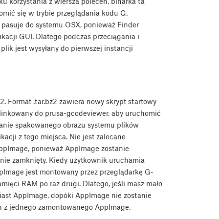
 korzystania z wiersza poleceń, binarka ta
mić się w trybie przeglądania kodu G.
a pasuje do systemu OSX, ponieważ Finder
ikacji GUI. Dlatego podczas przeciągania i
lik jest wysyłany do pierwszej instancji
2. Format .tar.bz2 zawiera nowy skrypt startowy
linkowany do prusa-gcodeviewer, aby uruchomić
wanie spakowanego obrazu systemu plików
cji z tego miejsca. Nie jest zalecane
ppImage, ponieważ AppImage zostanie
anie zamknięty. Kiedy użytkownik uruchamia
ppImage jest montowany przez przeglądarkę G-
amięci RAM po raz drugi. Dlatego, jeśli masz mało
miast AppImage, dopóki AppImage nie zostanie
ych z jednego zamontowanego AppImage.