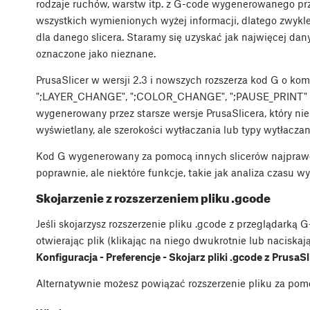
rodzaje ruchów, warstw itp. z G-code wygenerowanego prz
wszystkich wymienionych wyżej informacji, dlatego zwykle
dla danego slicera. Staramy się uzyskać jak najwięcej dan
oznaczone jako nieznane.
PrusaSlicer w wersji 2.3 i nowszych rozszerza kod G o kome
";LAYER_CHANGE", ";COLOR_CHANGE", ";PAUSE_PRINT"
wygenerowany przez starsze wersje PrusaSlicera, który ni
wyświetlany, ale szerokości wytłaczania lub typy wytłacz
Kod G wygenerowany za pomocą innych slicerów najpraw
poprawnie, ale niektóre funkcje, takie jak analiza czasu 
Skojarzenie z rozszerzeniem pliku .gcode
Jeśli skojarzysz rozszerzenie pliku .gcode z przeglądarką 
otwierając plik (klikając na niego dwukrotnie lub naciskaj
Konfiguracja - Preferencje - Skojarz pliki .gcode z Prusa
Alternatywnie możesz powiązać rozszerzenie pliku za pom