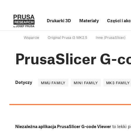
Drukarki 3D
Materiały
Części i ak
Wsparcie
Original Prusa i3 MK2.5
Inne (PrusaSlicer)
PrusaSlicer G-c
Dotyczy
MMU FAMILY
MINI FAMILY
MK3 FAMILY
Niezależna aplikacja PrusaSlicer G-code Viewer
to lekki 