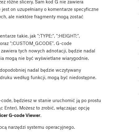
ez różne slicery. Sam kod G nie zawiera
 jest on uzupełniany o komentarze specyficzne
ych, ale niektóre fragmenty mogą zostać
ntarze takie, jak ";TYPE:", ";HEIGHT:",
 oraz ";CUSTOM_GCODE". G-code
e zawiera tych nowych adnotacji, będzie nadal
ania mogą nie być wyświetlane wiarygodnie.
dopodobniej nadal będzie wczytywany
wydruku według funkcji, mogą być niedostępne.
G-code, będziesz w stanie uruchomić ją po prostu
ąc Enter). Możesz to zrobić, włączając opcję
Slicer G-code Viewer
.
ocą narzędzi systemu operacyjnego.