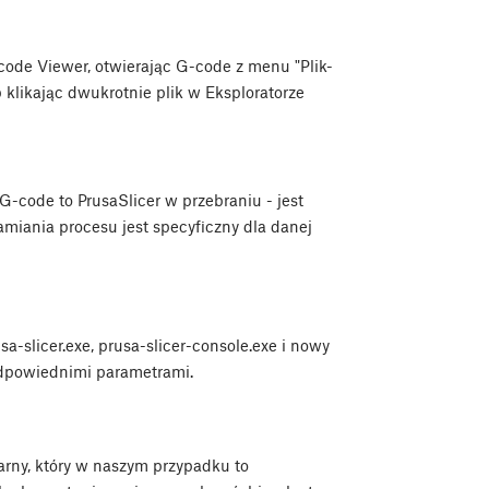
code Viewer, otwierając G-code z menu "Plik-
klikając dwukrotnie plik w Eksploratorze
-code to PrusaSlicer w przebraniu - jest
miania procesu jest specyficzny dla danej
a-slicer.exe, prusa-slicer-console.exe i nowy
 odpowiednimi parametrami.
narny, który w naszym przypadku to