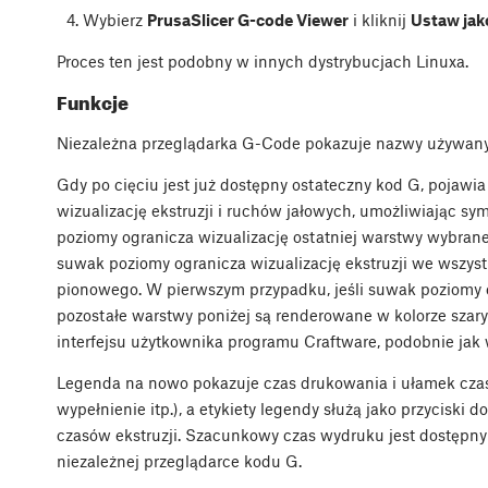
Wybierz
PrusaSlicer G-code Viewer
i kliknij
Ustaw jak
Proces ten jest podobny w innych dystrybucjach Linuxa.
Funkcje
Niezależna przeglądarka G-Code pokazuje nazwy używanyc
Gdy po cięciu jest już dostępny ostateczny kod G, pojawi
wizualizację ekstruzji i ruchów jałowych, umożliwiając 
poziomy ogranicza wizualizację ostatniej warstwy wybran
suwak poziomy ogranicza wizualizację ekstruzji we wsz
pionowego. W pierwszym przypadku, jeśli suwak poziomy o
pozostałe warstwy poniżej są renderowane w kolorze szarym
interfejsu użytkownika programu Craftware, podobnie jak
Legenda na nowo pokazuje czas drukowania i ułamek czas
wypełnienie itp.), a etykiety legendy służą jako przycisk
czasów ekstruzji. Szacunkowy czas wydruku jest dostępny
niezależnej przeglądarce kodu G.