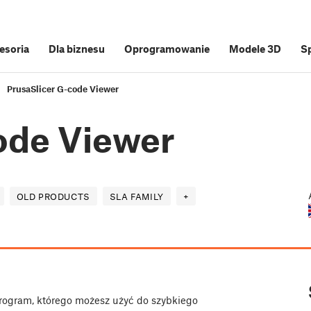
cesoria
Dla biznesu
Oprogramowanie
Modele 3D
S
PrusaSlicer G-code Viewer
ode Viewer
OLD PRODUCTS
SLA FAMILY
+
program, którego możesz użyć do szybkiego