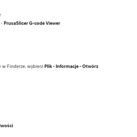
e
-
PrusaSlicer G-code Viewer
e w Finderze, wybierz
Plik - Informacje - Otwórz
iwości