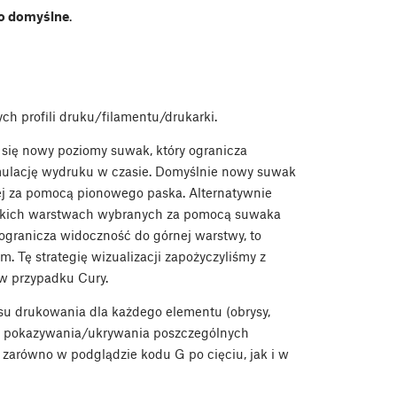
o domyślne
.
h profili druku/filamentu/drukarki.
a się nowy poziomy suwak, który ogranicza
symulację wydruku w czasie. Domyślnie nowy suwak
ej za pomocą pionowego paska. Alternatywnie
ystkich warstwach wybranych za pomocą suwaka
granicza widoczność do górnej warstwy, to
. Tę strategię wizualizacji zapożyczyliśmy z
 w przypadku Cury.
u drukowania dla każdego elementu (obrysy,
i do pokazywania/ukrywania poszczególnych
 zarówno w podglądzie kodu G po cięciu, jak i w