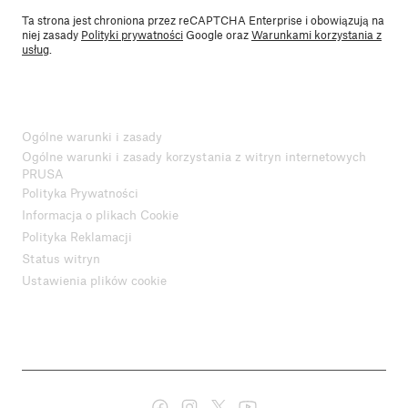
Ta strona jest chroniona przez reCAPTCHA Enterprise i obowiązują na
niej zasady
Polityki prywatności
Google oraz
Warunkami korzystania z
usług
.
Ogólne warunki i zasady
Ogólne warunki i zasady korzystania z witryn internetowych
PRUSA
Polityka Prywatności
Informacja o plikach Cookie
Polityka Reklamacji
Status witryn
Ustawienia plików cookie