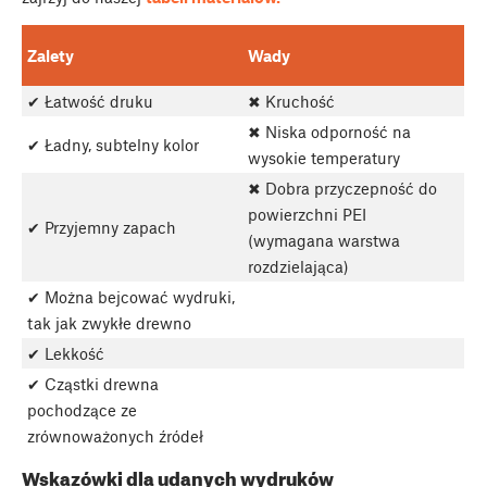
Zalety
Wady
✔ Łatwość druku
✖ Kruchość
✖ Niska odporność na
✔ Ładny, subtelny kolor
wysokie temperatury
✖ Dobra przyczepność do
powierzchni PEI
✔ Przyjemny zapach
(wymagana warstwa
rozdzielająca)
✔ Można bejcować wydruki,
tak jak zwykłe drewno
✔ Lekkość
✔ Cząstki drewna
pochodzące ze
zrównoważonych źródeł
Wskazówki dla udanych wydruków