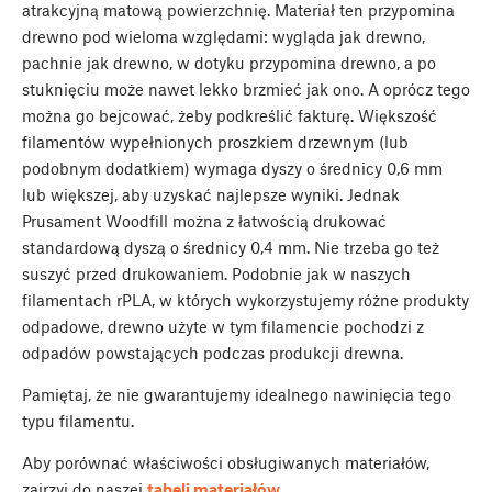
atrakcyjną matową powierzchnię. Materiał ten przypomina
drewno pod wieloma względami: wygląda jak drewno,
pachnie jak drewno, w dotyku przypomina drewno, a po
stuknięciu może nawet lekko brzmieć jak ono. A oprócz tego
można go bejcować, żeby podkreślić fakturę. Większość
filamentów wypełnionych proszkiem drzewnym (lub
podobnym dodatkiem) wymaga dyszy o średnicy 0,6 mm
lub większej, aby uzyskać najlepsze wyniki. Jednak
Prusament Woodfill można z łatwością drukować
standardową dyszą o średnicy 0,4 mm. Nie trzeba go też
suszyć przed drukowaniem. Podobnie jak w naszych
filamentach rPLA, w których wykorzystujemy różne produkty
odpadowe, drewno użyte w tym filamencie pochodzi z
odpadów powstających podczas produkcji drewna.
Pamiętaj, że nie gwarantujemy idealnego nawinięcia tego
typu filamentu.
Aby porównać właściwości obsługiwanych materiałów,
zajrzyj do naszej
tabeli materiałów.