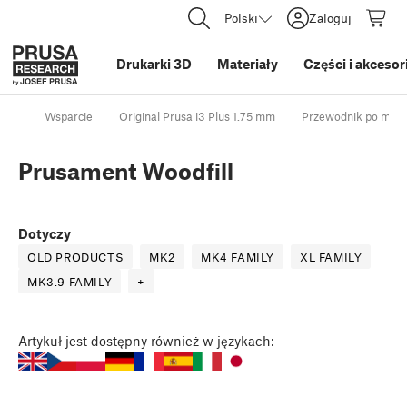
Polski
Zaloguj
Drukarki 3D
Materiały
Części i akcesor
Wsparcie
Original Prusa i3 Plus 1.75 mm
Przewodnik po mate
Prusament Woodfill
Dotyczy
OLD PRODUCTS
MK2
MK4 FAMILY
XL FAMILY
MK3.9 FAMILY
+
Artykuł
jest dostępny również w językach: