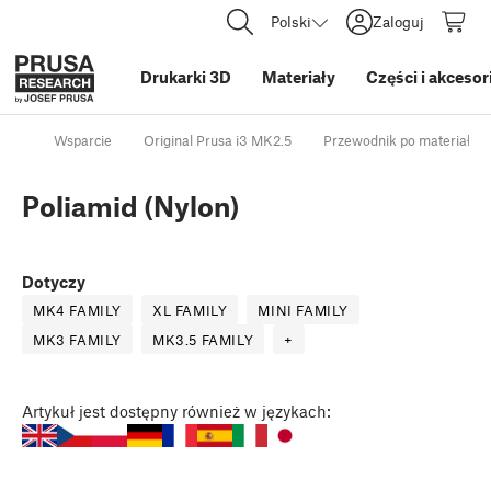
Polski
Zaloguj
Drukarki 3D
Materiały
Części i akcesor
Wsparcie
Original Prusa i3 MK2.5
Przewodnik po materiałac
Poliamid (Nylon)
Dotyczy
MK4 FAMILY
XL FAMILY
MINI FAMILY
MK3 FAMILY
MK3.5 FAMILY
+
Artykuł
jest dostępny również w językach: