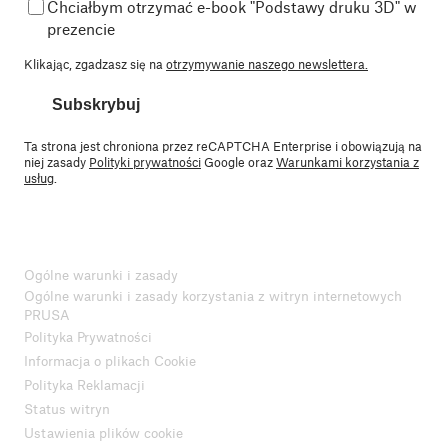
Chciałbym otrzymać e-book "Podstawy druku 3D" w
prezencie
Klikając, zgadzasz się na
otrzymywanie naszego newslettera.
Subskrybuj
Ta strona jest chroniona przez reCAPTCHA Enterprise i obowiązują na
niej zasady
Polityki prywatności
Google oraz
Warunkami korzystania z
usług
.
Ogólne warunki i zasady
Ogólne warunki i zasady korzystania z witryn internetowych
PRUSA
Polityka Prywatności
Informacja o plikach Cookie
Polityka Reklamacji
Status witryn
Ustawienia plików cookie