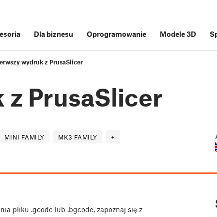
cesoria
Dla biznesu
Oprogramowanie
Modele 3D
S
erwszy wydruk z PrusaSlicer
 z PrusaSlicer
MINI FAMILY
MK3 FAMILY
+
a pliku .gcode lub .bgcode, zapoznaj się z