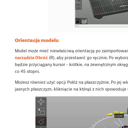
Orientacja modelu
Model może mieć niewłaściwą orientację po zaimportowaniu.
narzędzia Obróć
(
R
), aby przestawić go ręcznie. Po wybo
będzie przyciągany kursor - krótkie, na zewnętrznym okręg
co 45 stopni.
Możesz również użyć opcji
Połóż na płaszczyźnie
. Po jej w
jasnych płaszczyzn. kliknięcie na którąś z nich spowoduje 