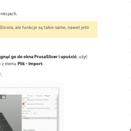
unkcjach.
licera, ale funkcje są takie same, nawet jeśli
gnąć go do okna PrusaSlicer i upuścić
, użyć
o z menu
Plik - Import
.
.