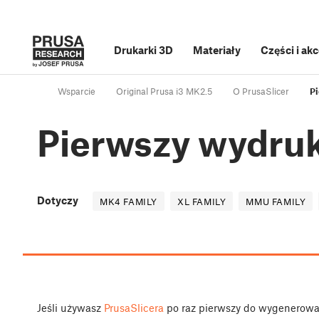
Drukarki 3D
Materiały
Części i ak
Wsparcie
Original Prusa i3 MK2.5
O PrusaSlicer
Pi
Pierwszy wydruk
Dotyczy
MK4 FAMILY
XL FAMILY
MMU FAMILY
Jeśli używasz
PrusaSlicera
po raz pierwszy do wygenerowani