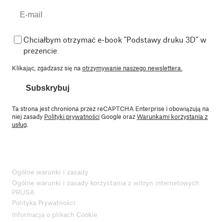
Chciałbym otrzymać e-book "Podstawy druku 3D" w
prezencie
Klikając, zgadzasz się na
otrzymywanie naszego newslettera.
Subskrybuj
Ta strona jest chroniona przez reCAPTCHA Enterprise i obowiązują na
niej zasady
Polityki prywatności
Google oraz
Warunkami korzystania z
usług
.
Ogólne warunki i zasady
Ogólne warunki i zasady korzystania z witryn internetowych
PRUSA
Polityka Prywatności
Informacja o plikach Cookie