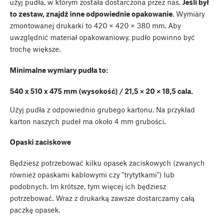
użyj pudła, w którym została dostarczona przez nas.
Jeśli był
to zestaw, znajdź inne odpowiednie opakowanie
. Wymiary
zmontowanej drukarki to 420 × 420 × 380 mm. Aby
uwzględnić materiał opakowaniowy, pudło powinno być
trochę większe.
Minimalne wymiary pudła to:
540 x 510 x 475 mm (wysokość) / 21,5 × 20 × 18,5 cala.
Użyj pudła z odpowiednio grubego kartonu. Na przykład
karton naszych pudeł ma około 4 mm grubości.
Opaski zaciskowe
Będziesz potrzebować kilku opasek zaciskowych (zwanych
również opaskami kablowymi czy "trytytkami") lub
podobnych. Im krótsze, tym więcej ich będziesz
potrzebować. Wraz z drukarką zawsze dostarczamy całą
paczkę opasek.