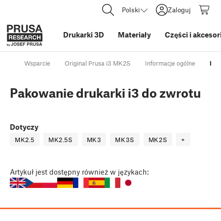
Polski
Zaloguj
Drukarki 3D
Materiały
Części i akcesor
Wsparcie
Original Prusa i3 MK2S
Informacje ogólne
Pak
Pakowanie drukarki i3 do zwrotu
Dotyczy
MK2.5
MK2.5S
MK3
MK3S
MK2S
+
Artykuł
jest dostępny również w językach: