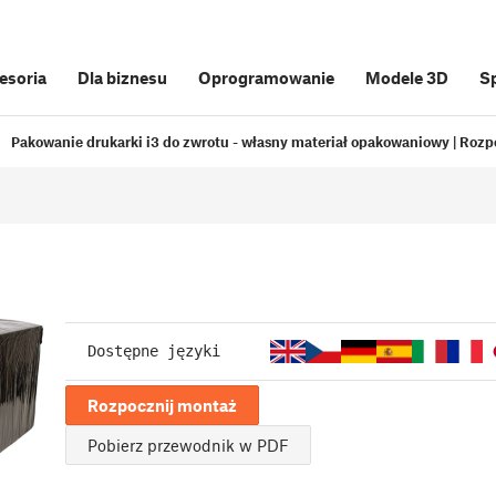
cesoria
Dla biznesu
Oprogramowanie
Modele 3D
S
Pakowanie drukarki i3 do zwrotu - własny materiał opakowaniowy | Roz
Dostępne języki
Rozpocznij montaż
Pobierz przewodnik w PDF