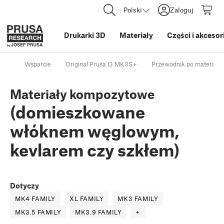
Polski
Zaloguj
Drukarki 3D
Materiały
Części i akcesor
Wsparcie
Original Prusa i3 MK3S+
Przewodnik po materiała
Materiały kompozytowe
(domieszkowane
włóknem węglowym,
kevlarem czy szkłem)
Dotyczy
MK4 FAMILY
XL FAMILY
MK3 FAMILY
MK3.5 FAMILY
MK3.9 FAMILY
+