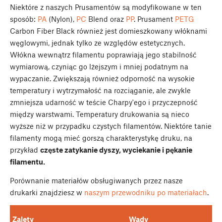
Niektóre z naszych Prusamentów są modyfikowane w ten
sposób:
PA
(Nylon),
PC
Blend oraz
PP
. Prusament
PETG
Carbon Fiber Black również jest domieszkowany włóknami
węglowymi, jednak tylko ze względów estetycznych.
Włókna wewnątrz filamentu poprawiają jego stabilność
wymiarową, czyniąc go lżejszym i mniej podatnym na
wypaczanie. Zwiększają również odporność na wysokie
temperatury i wytrzymałość na rozciąganie, ale zwykle
zmniejsza udarność w teście Charpy'ego i przyczepność
między warstwami. Temperatury drukowania są nieco
wyższe niż w przypadku czystych filamentów. Niektóre tanie
filamenty mogą mieć gorszą charakterystykę druku, na
przykład
częste zatykanie dyszy, wyciekanie i pękanie
filamentu.
Porównanie materiałów obsługiwanych przez nasze
drukarki znajdziesz w
naszym przewodniku po materiałach
.
Zalety
Wady