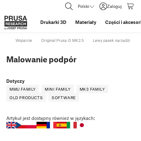
Polski
Zaloguj
Drukarki 3D
Materiały
Części i akcesor
Wsparcie
Original Prusa i3 MK2.5
Lewy pasek narzędzi
Malowanie podpór
Dotyczy
MMU FAMILY
MINI FAMILY
MK3 FAMILY
OLD PRODUCTS
SOFTWARE
Artykuł
jest dostępny również w językach: