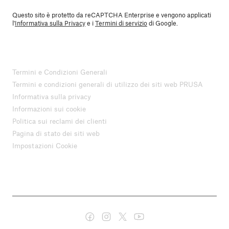
Questo sito è protetto da reCAPTCHA Enterprise e vengono applicati
l'
Informativa sulla Privacy
e i
Termini di servizio
di Google.
Termini e Condizioni Generali
Termini e condizioni generali di utilizzo dei siti web PRUSA
Informativa sulla privacy
Informazioni sui cookie
Politica sui reclami dei clienti
Pagina di stato dei siti web
Impostazioni Cookie