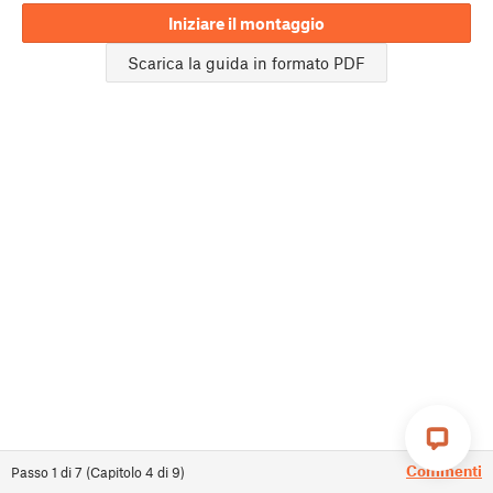
Iniziare il montaggio
Scarica la guida in formato PDF
Commenti
Passo
1
di
7
(
Capitolo
4
di
9
)