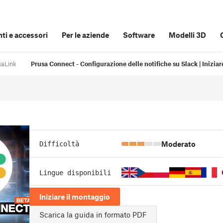
i e accessori
Per le aziende
Software
Modelli 3D
saLink
Prusa Connect - Configurazione delle notifiche su Slack | Inizia
Moderato
Difficoltà
Lingue disponibili
Iniziare il montaggio
Scarica la guida in formato PDF