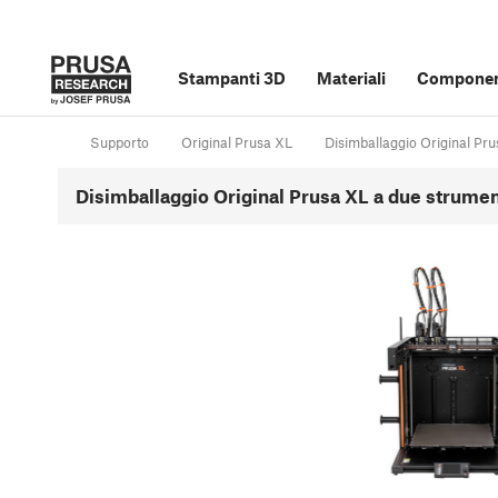
Stampanti 3D
Materiali
Component
Supporto
Original Prusa XL
Disimballaggio Original Pr
Disimballaggio Original Prusa XL a due strumen