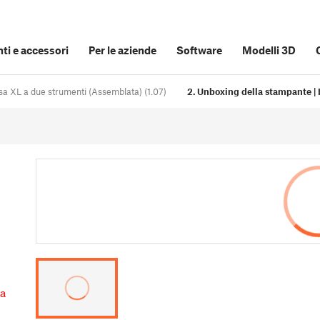
i e accessori
Per le aziende
Software
Modelli 3D
sa XL a due strumenti (Assemblata) (1.07)
2. Unboxing della stampante |
la