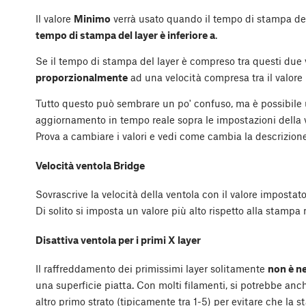
Il valore
Minimo
verrà usato quando il tempo di stampa del 
tempo di stampa del layer è inferiore a
.
Se il tempo di stampa del layer è compreso tra questi due va
proporzionalmente
ad una velocità compresa tra il valore
Tutto questo può sembrare un po' confuso, ma è possibile ut
aggiornamento in tempo reale sopra le impostazioni della ve
Prova a cambiare i valori e vedi come cambia la descrizione
Velocità ventola Bridge
Sovrascrive la velocità della ventola con il valore impost
Di solito si imposta un valore più alto rispetto alla stampa
Disattiva ventola per i primi X layer
Il raffreddamento dei primissimi layer solitamente
non è n
una superficie piatta. Con molti filamenti, si potrebbe anc
altro primo strato (tipicamente tra 1-5) per evitare che la 