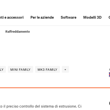
i e accessori
Per le aziende
Software
Modelli 3D
Raffreddamento
LY
MINI FAMILY
MK3 FAMILY
+
o il preciso controllo del sistema di estrusione. Ci