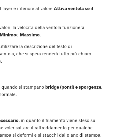
layer è inferiore al valore
Attiva ventola se il
lori, la velocità della ventola funzionerà
Minimo
e
Massimo
.
ilizzare la descrizione del testo di
ntola, che si spera renderà tutto più chiaro.
.
ato quando si stampano
bridge (ponti) e sporgenze
.
 normale.
ecessario
, in quanto il filamento viene steso su
he voler saltare il raffreddamento per qualche
stampa si deformi e si stacchi dal piano di stampa,