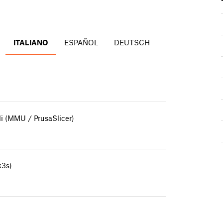
ITALIANO
ESPAÑOL
DEUTSCH
li (MMU / PrusaSlicer)
k3s)