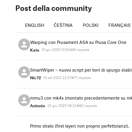
Post della community
ENGLISH
ČEŠTINA
POLSKI
FRANÇAIS
Warping con Prusament ASA su Prusa Core One
Kata
10 giu 2026 10:01:49
6 risposte
SmartWiper – nuovo script per torri di spurgo stabi
Nic72
15 set 2025 22:27:37
1 risposta
mmu3 con mk4s (montato precedentemente su m
Antonio
22 giu 2025 09:22:08
2 risposte
Primo strato (first layer) non proprio perfetto(anzi).