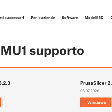
i e accessori
Per le aziende
Software
Modelli 3D
 MMU1
supporto
3.2.3
PrusaSlicer 2.
06.07.2026
Windows