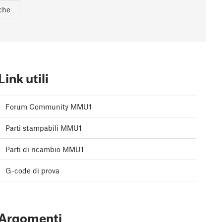
che
Link utili
Forum Community MMU1
Parti stampabili MMU1
Parti di ricambio MMU1
G-code di prova
Argomenti