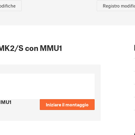
odifiche
Registro modifi
i3 MK2/S con MMU1
 MMU1
Iniziare il montaggio