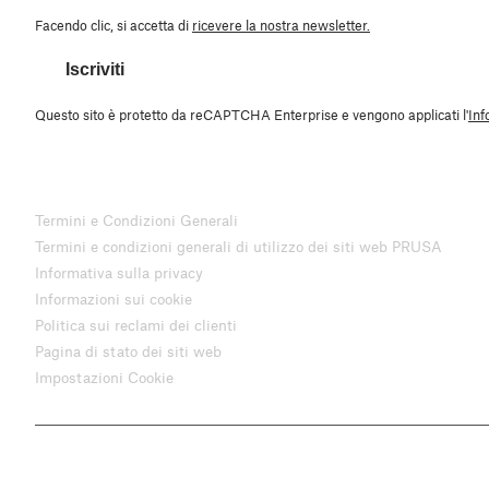
Facendo clic, si accetta di
ricevere la nostra newsletter.
Iscriviti
Questo sito è protetto da reCAPTCHA Enterprise e vengono applicati l'
Inf
Termini e Condizioni Generali
Termini e condizioni generali di utilizzo dei siti web PRUSA
Informativa sulla privacy
Informazioni sui cookie
Politica sui reclami dei clienti
Pagina di stato dei siti web
Impostazioni Cookie