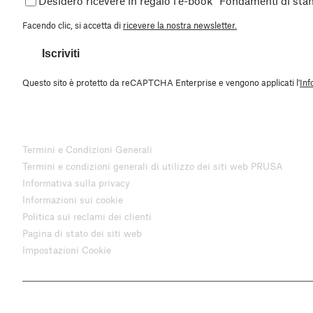
Desidero ricevere in regalo l'e-book “Fondamenti di st
Facendo clic, si accetta di
ricevere la nostra newsletter.
Iscriviti
Questo sito è protetto da reCAPTCHA Enterprise e vengono applicati l'
Inf
Termini e Condizioni Generali
Termini e condizioni generali di utilizzo dei siti web PRUSA
Informativa sulla privacy
Informazioni sui cookie
Politica sui reclami dei clienti
Pagina di stato dei siti web
Impostazioni Cookie