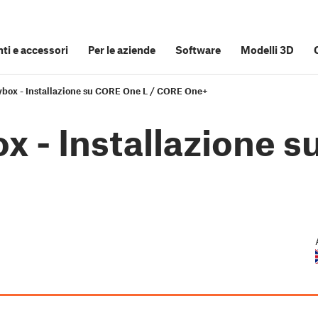
i e accessori
Per le aziende
Software
Modelli 3D
ybox - Installazione su CORE One L / CORE One+
x - Installazione 