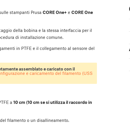
sulle stampanti Prusa
CORE One+
e
CORE One
ggio della bobina e la stessa interfaccia per il
ocedura di installazione comune.
gamenti in PTFE e il collegamento al sensore del
etamente assemblato e caricato con il
nfigurazione e caricamento del filamento (USS
 PTFE a
10 cm (10 cm se si utilizza il raccordo in
to del filamento o un disallineamento.