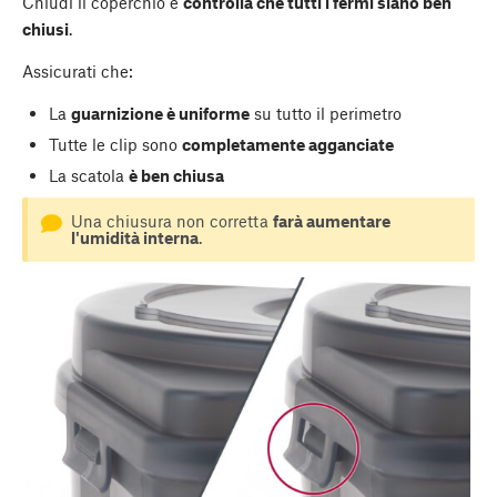
Chiudi il coperchio e
controlla che tutti i fermi siano ben
chiusi
.
Assicurati che:
La
guarnizione è uniforme
su tutto il perimetro
Tutte le clip sono
completamente agganciate
La scatola
è ben chiusa
Una chiusura non corretta
farà aumentare
l'umidità interna
.