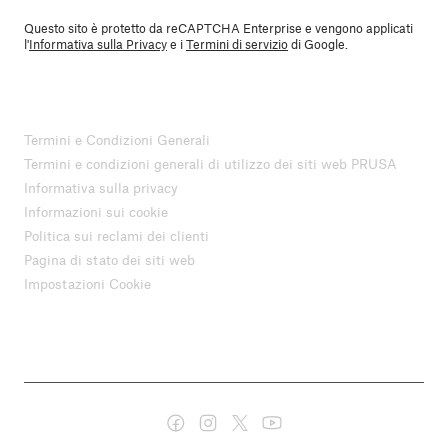
Questo sito è protetto da reCAPTCHA Enterprise e vengono applicati
l'
Informativa sulla Privacy
e i
Termini di servizio
di Google.
Termini e Condizioni Generali
Termini e condizioni generali di utilizzo dei siti web PRUSA
Informativa sulla privacy
Informazioni sui cookie
Politica sui reclami dei clienti
Pagina di stato dei siti web
Impostazioni Cookie