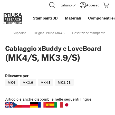
Italiano
Accesso
Stampanti 3D
Materiali
Componenti e 
Supporto
Original Prusa MK4S
Descrizione stampante
C
Cablaggio xBuddy e LoveBoard
(MK4/S, MK3.9/S)
Rilevante per
MK4
MK3.9
MK4S
MK3.9S
Articolo
è anche disponibile nelle seguenti lingue