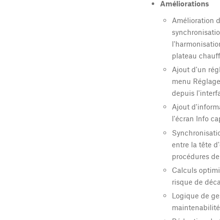
Améliorations
Amélioration 
synchronisatio
l'harmonisation
plateau chauff
Ajout d'un ré
menu Réglage p
depuis l'inter
Ajout d'inform
l'écran Info c
Synchronisatio
entre la tête 
procédures de 
Calculs optimi
risque de déc
Logique de ges
maintenabilité e