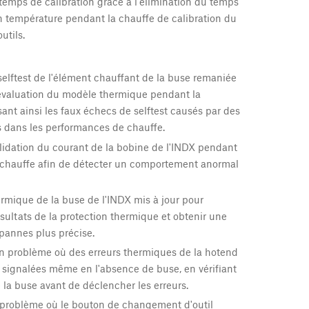
emps de calibration grâce à l'élimination du temps
 température pendant la chauffe de calibration du
utils.
selftest de l'élément chauffant de la buse remaniée
l'évaluation du modèle thermique pendant la
sant ainsi les faux échecs de selftest causés par des
 dans les performances de chauffe.
lidation du courant de la bobine de l'INDX pendant
e chauffe afin de détecter un comportement anormal
rmique de la buse de l'INDX mis à jour pour
résultats de la protection thermique et obtenir une
pannes plus précise.
un problème où des erreurs thermiques de la hotend
 signalées même en l'absence de buse, en vérifiant
 la buse avant de déclencher les erreurs.
 problème où le bouton de changement d'outil