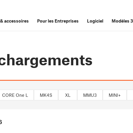
&
accessoires
Pour les Entreprises
Logiciel
Modèles 
échargements
CORE One L
MK4S
XL
MMU3
MINI+
6