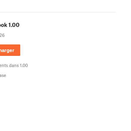
ook
1.00
26
harger
nts dans
1.00
ease