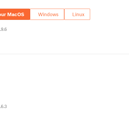
pour MacOS
Windows
Linux
.9.6
.6.3