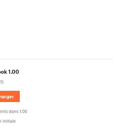
ook
1.00
25
harger
nts dans
1.00
 initiale