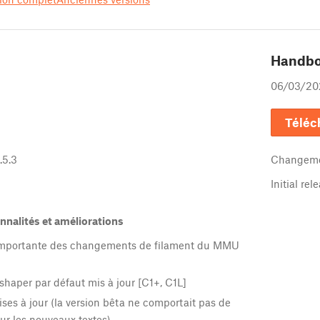
Handb
06/03/20
Téléc
.5.3
Changeme
Initial rel
nnalités et améliorations
importante des changements de filament du MMU
 shaper par défaut mis à jour [C1+, C1L]
ses à jour (la version bêta ne comportait pas de
ur les nouveaux textes)