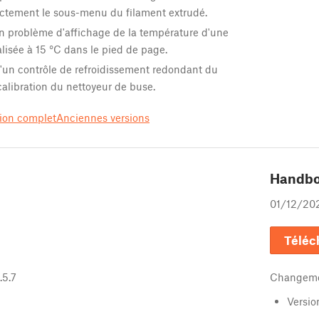
ectement le sous-menu du filament extrudé.
n problème d'affichage de la température d'une
alisée à 15 °C dans le pied de page.
'un contrôle de refroidissement redondant du
alibration du nettoyeur de buse.
sion complet
Anciennes versions
Handb
01/12/20
Téléc
.5.7
Changeme
Version