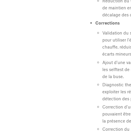
Réduction du t
de maintien en
décalage des o
Corrections
Validation du 
pour utiliser 
chauffe, rédui
écarts mineurs
Ajout d'une va
les selftest d
de la buse.
Diagnostic the
exploiter les 
détection des 
Correction d'
pouvaient être
la présence de
Correction du