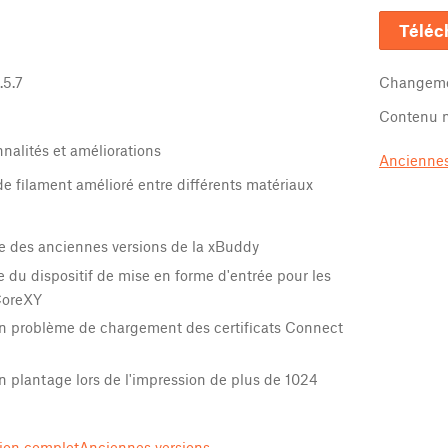
Téléc
.5.7
Changeme
Contenu m
nalités et améliorations
Anciennes
 filament amélioré entre différents matériaux
e des anciennes versions de la xBuddy
xe du dispositif de mise en forme d'entrée pour les
CoreXY
un problème de chargement des certificats Connect
n plantage lors de l'impression de plus de 1024
sion complet
Anciennes versions