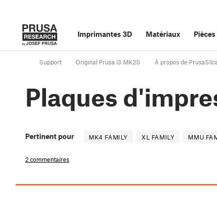
Imprimantes 3D
Matériaux
Pièces
Support
Original Prusa i3 MK2S
À propos de PrusaSlic
Plaques d'impre
Pertinent pour
MK4 FAMILY
XL FAMILY
MMU FAM
2 commentaires