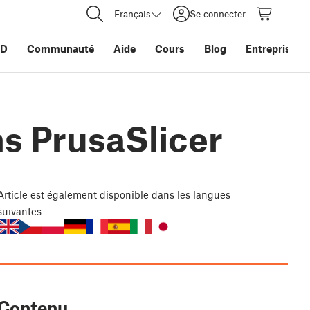
Français
Se connecter
3D
Communauté
Aide
Cours
Blog
Entreprise
s PrusaSlicer
Article
est également disponible dans les langues
suivantes
Contenu