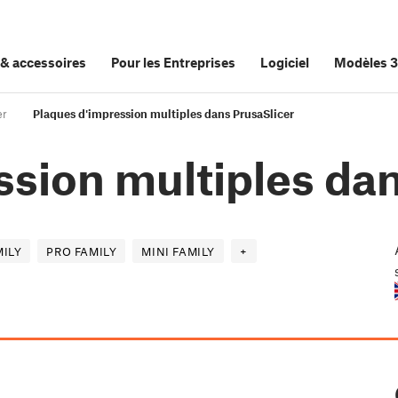
&
accessoires
Pour les Entreprises
Logiciel
Modèles 
er
Plaques d'impression multiples dans PrusaSlicer
ssion multiples dan
ILY
PRO FAMILY
MINI FAMILY
+