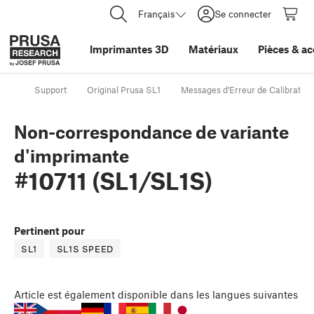
Français
Se connecter
Imprimantes 3D
Matériaux
Pièces
&
ac
Support
Original Prusa SL1
Messages d'Erreur de Calibration
Non-correspondance de variante
d'imprimante
#10711 (SL1/SL1S)
Pertinent pour
SL1
SL1S SPEED
Article
est également disponible dans les langues suivantes