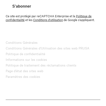
S'abonner
Ce site est protégé par reCAPTCHA Enterprise et la
Politique de
confidentialité
et les
Conditions d'utilisation
de Google s'appliquent.
Conditions Générales
Conditions Générales d'Utilisation des sites web PRUSA
Politique de confidentialité
Informations sur les cookies
Politique de traitement des réclamations clients
Page d'état des sites web
Paramètres des cookies