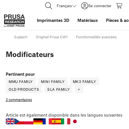
Français
Se connecter
Imprimantes 3D
Matériaux
Pièces
&
ac
Support
Original Prusa CW1
Fonctionnalités avancées
Mo
Modificateurs
Pertinent pour
MMU FAMILY
MINI FAMILY
MK3 FAMILY
OLD PRODUCTS
SLA FAMILY
+
2 commentaires
Article
est également disponible dans les langues suivantes