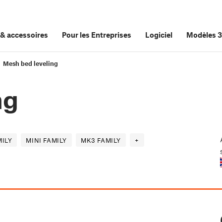
&
accessoires
Pour les Entreprises
Logiciel
Modèles 
Mesh bed leveling
ng
ILY
MINI FAMILY
MK3 FAMILY
+