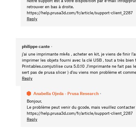
Notre support est à votre disposition par e-mail
info@pru
retrouver en bas à droite.
https://help.prusa3d.com/fr/article/support-client_2287
Reply
philippe cante
•
j'ai une imprimante mk4s , acheter en kit, je viens de finir l
imprimer les objets fourni avec la clé USB , tout a très bien f
Printables.comjutilise cura 5.0.10 ,l'imprimante ne fait pas
sert pas de prusa slicer ) d'ou viens mon problème et comment
Reply
Anabella Ojeda - Prusa Research
•
Bonjour,
Le problème peut venir du gcode, mais veuillez contacter
https://help.prusa3d.com/fr/article/support-client_2287
Reply