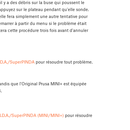
l y a des débris sur la buse qui poussent le
 appuyez sur le plateau pendant qu'elle sonde.
elle fera simplement une autre tentative pour
émarrer à partir du menu si le problème était
era cette procédure trois fois avant d'annuler
.N.D.A./SuperPINDA
pour résoudre tout problème.
tandis que l'Original Prusa MINI+ est équipée
4.
.N.D.A./SuperPINDA (MINI/MINI+)
pour résoudre