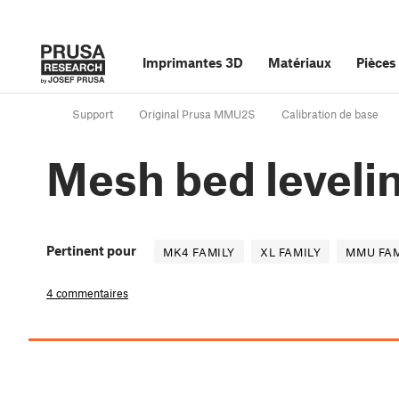
Imprimantes 3D
Matériaux
Pièces
Support
Original Prusa MMU2S
Calibration de base
Mesh bed leveli
Pertinent pour
MK4 FAMILY
XL FAMILY
MMU FAM
4 commentaires