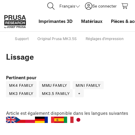
Français
Se connecter
Imprimantes 3D
Matériaux
Pièces
&
ac
Support
Original Prusa MK3.5S
Réglages d'impression
L
Lissage
Pertinent pour
MK4 FAMILY
MMU FAMILY
MINI FAMILY
MK3 FAMILY
MK3.5 FAMILY
+
Article
est également disponible dans les langues suivantes