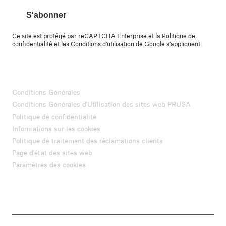
S'abonner
Ce site est protégé par reCAPTCHA Enterprise et la
Politique de
confidentialité
et les
Conditions d'utilisation
de Google s'appliquent.
Conditions Générales
Conditions Générales d'Utilisation des sites web PRUSA
Politique de confidentialité
Informations sur les cookies
Politique de traitement des réclamations clients
Page d'état des sites web
Paramètres des cookies