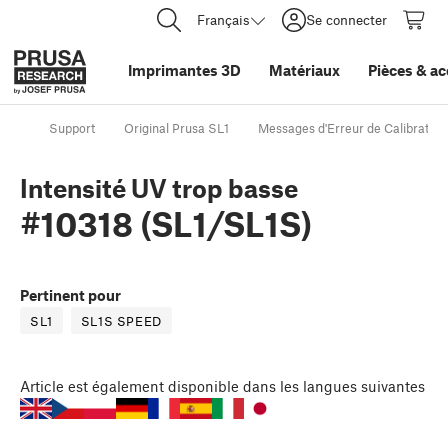
Français
Se connecter
Imprimantes 3D
Matériaux
Pièces
&
ac
Support
Original Prusa SL1
Messages d'Erreur de Calibration
Intensité UV trop basse
#10318 (SL1/SL1S)
Pertinent pour
SL1
SL1S SPEED
Article
est également disponible dans les langues suivantes