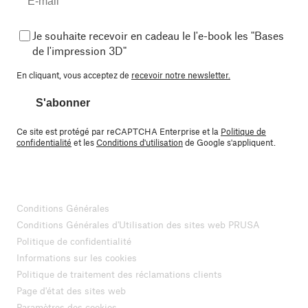
Je souhaite recevoir en cadeau le l'e-book les "Bases
de l'impression 3D"
En cliquant, vous acceptez de
recevoir notre newsletter.
S'abonner
Ce site est protégé par reCAPTCHA Enterprise et la
Politique de
confidentialité
et les
Conditions d'utilisation
de Google s'appliquent.
Conditions Générales
Conditions Générales d'Utilisation des sites web PRUSA
Politique de confidentialité
Informations sur les cookies
Politique de traitement des réclamations clients
Page d'état des sites web
Paramètres des cookies