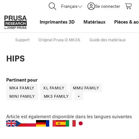
Français
Se connecter
Imprimantes 3D
Matériaux
Pièces
&
ac
Support
Original Prusa i3 MK3S
Guide des matériaux
H
HIPS
Pertinent pour
MK4 FAMILY
XL FAMILY
MMU FAMILY
MINI FAMILY
MK3 FAMILY
+
Article
est également disponible dans les langues suivantes