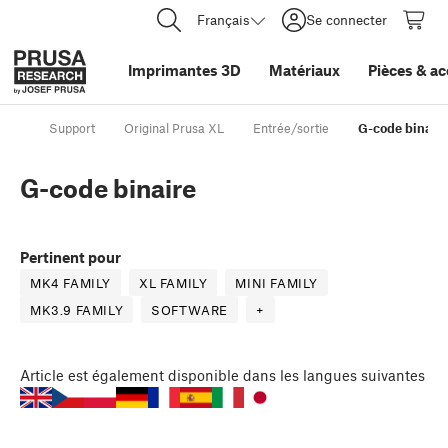
Français
Se connecter
Imprimantes 3D
Matériaux
Pièces
&
ac
Support
Original Prusa XL
Entrée/sortie
G-code binaire
G-code binaire
Pertinent pour
MK4 FAMILY
XL FAMILY
MINI FAMILY
MK3.9 FAMILY
SOFTWARE
+
Article
est également disponible dans les langues suivantes