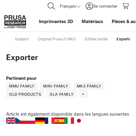
Français
Se connecter
Imprimantes 3D
Matériaux
Pièces
&
ac
Support
Original Prusa i3 MK3
Entrée/sortie
Exporter
Exporter
Pertinent pour
MMU FAMILY
MINI FAMILY
MK3 FAMILY
OLD PRODUCTS
SLA FAMILY
+
Article
est également disponible dans les langues suivantes