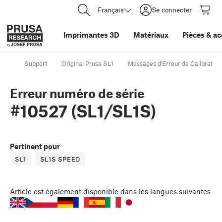
Français
Se connecter
Imprimantes 3D
Matériaux
Pièces
&
ac
Support
Original Prusa SL1
Messages d'Erreur de Calibration
Erreur numéro de série
#10527 (SL1/SL1S)
Pertinent pour
SL1
SL1S SPEED
Article
est également disponible dans les langues suivantes