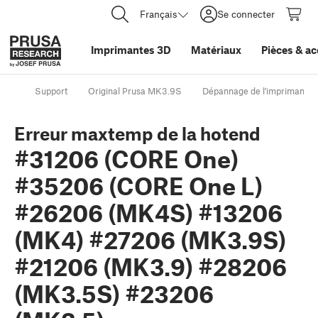
Français
Se connecter
Imprimantes 3D
Matériaux
Pièces
&
ac
Support
Original Prusa MK3.9S
Dépannage de l'imprimante
Erreur maxtemp de la hotend
#31206 (CORE One)
#35206 (CORE One L)
#26206 (MK4S) #13206
(MK4) #27206 (MK3.9S)
#21206 (MK3.9) #28206
(MK3.5S) #23206