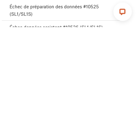
Échec de préparation des données #10525
(SL1/SL1S)
Échec données assistant #10526 (SL1/SL1S)
Erreur numéro de série #10527 (SL1/SL1S)
Échec de réécriture des données #10530
(SL1/SL1S)
Aucunes données de calibration UV #10532 (SL1)
Erreur de données UV #10533 (SL1)
Erreur d'utilisation de l'écran #10535 (SL1)
Erreur de nom d'hôte #10536 (SL1/SL1S)
L'emplacement de boot a changé #10601
(SL1/SL1S)