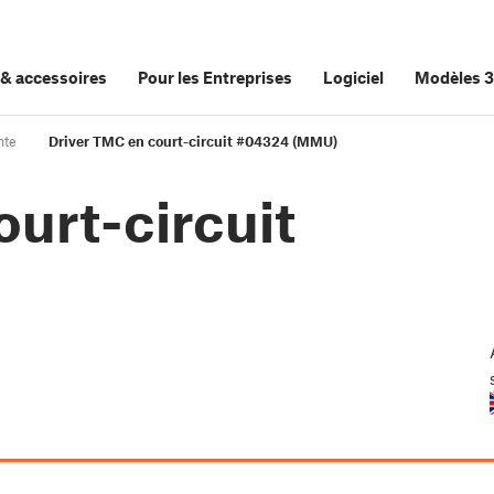
&
accessoires
Pour les Entreprises
Logiciel
Modèles 
nte
Driver TMC en court-circuit #04324 (MMU)
urt-circuit