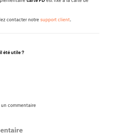
llez contacter notre
support client
.
l été utile ?
r un commentaire
ntaire