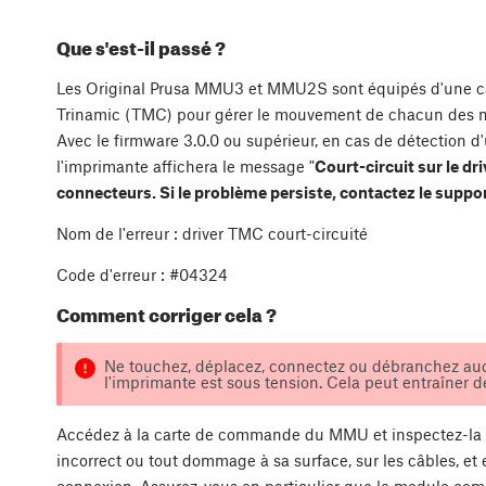
Que s'est-il passé ?
Les Original Prusa MMU3 et MMU2S sont équipés d'une c
Trinamic (TMC) pour gérer le mouvement de chacun des 
Avec le firmware 3.0.0 ou supérieur, en cas de détection d'u
l'imprimante affichera le message "
Court-circuit sur le dri
connecteurs. Si le problème persiste, contactez le suppo
Nom de l'erreur : driver TMC court-circuité
Code d'erreur : #04324
Comment corriger cela ?
Ne touchez, déplacez, connectez ou débranchez au
l'imprimante est sous tension. Cela peut entraîner 
Accédez à la carte de commande du MMU et inspectez-la 
incorrect ou tout dommage à sa surface, sur les câbles, et 
connexion. Assurez-vous en particulier que le module co