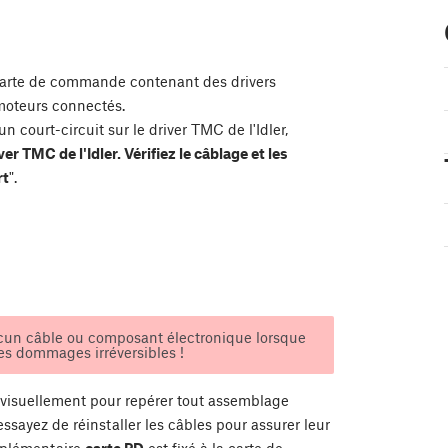
arte de commande contenant des drivers
moteurs connectés.
n court-circuit sur le driver TMC de l'Idler,
ver TMC de l'Idler. Vérifiez le câblage et les
rt
".
cun câble ou composant électronique lorsque
des dommages irréversibles !
visuellement pour repérer tout assemblage
essayez de réinstaller les câbles pour assurer leur
mplémentaire
carte PD
est fixé à la carte de