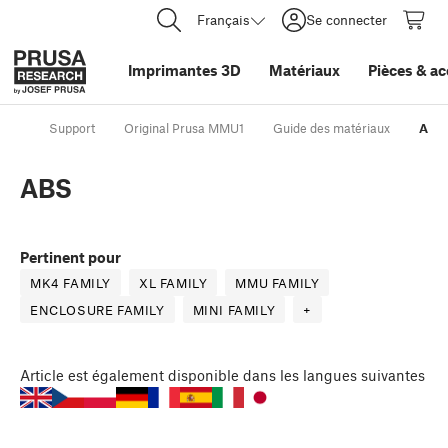
Français
Se connecter
Imprimantes 3D
Matériaux
Pièces
&
ac
Support
Original Prusa MMU1
Guide des matériaux
ABS
ABS
Pertinent pour
MK4 FAMILY
XL FAMILY
MMU FAMILY
ENCLOSURE FAMILY
MINI FAMILY
+
Article
est également disponible dans les langues suivantes