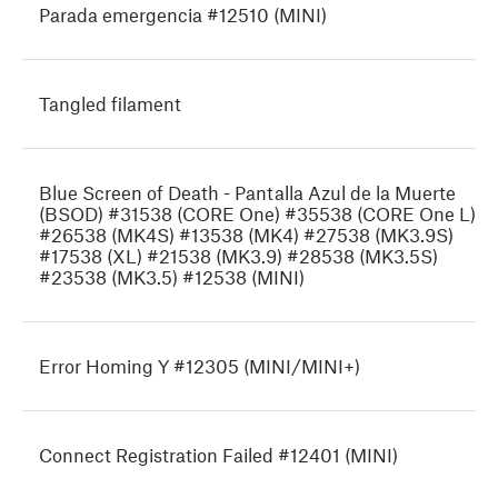
Parada emergencia #12510 (MINI)
Tangled filament
Blue Screen of Death - Pantalla Azul de la Muerte
(BSOD) #31538 (CORE One) #35538 (CORE One L)
#26538 (MK4S) #13538 (MK4) #27538 (MK3.9S)
#17538 (XL) #21538 (MK3.9) #28538 (MK3.5S)
#23538 (MK3.5) #12538 (MINI)
Error Homing Y #12305 (MINI/MINI+)
Connect Registration Failed #12401 (MINI)