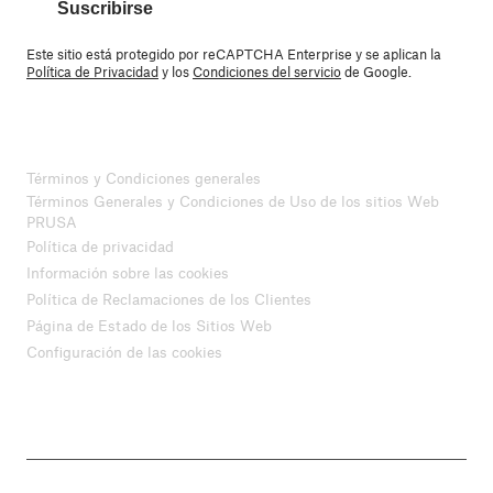
Suscribirse
Este sitio está protegido por reCAPTCHA Enterprise y se aplican la
Política de Privacidad
y los
Condiciones del servicio
de Google.
Términos y Condiciones generales
Términos Generales y Condiciones de Uso de los sitios Web
PRUSA
Política de privacidad
Información sobre las cookies
Política de Reclamaciones de los Clientes
Página de Estado de los Sitios Web
Configuración de las cookies