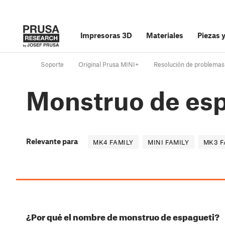
Impresoras 3D
Materiales
Piezas 
Soporte
Original Prusa MINI+
Resolución de problemas
Monstruo de es
Relevante para
MK4 FAMILY
MINI FAMILY
MK3 F
¿Por qué el nombre de monstruo de espagueti?