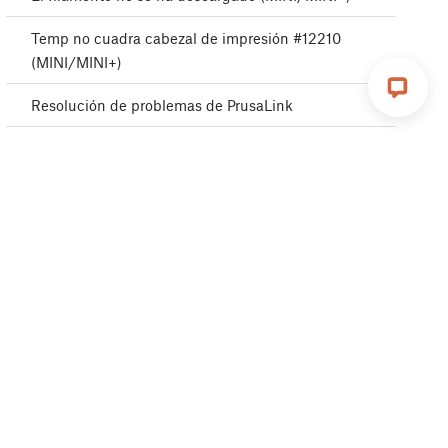
Temp no cuadra cabezal de impresión #12210
(MINI/MINI+)
Resolución de problemas de PrusaLink
Error de Homing #12301 (MINI)
USB no conectado #12602 (MINI/MINI+)
No hay archivos en USB #12604 (MINI/MINI+)
Fallo en la verificación de la firma #12606
(MINI/MINI+)
Fallo en la verificación del hash #12607
(MINI/MINI+)
Tipo de impresora no compatible #12610
(MINI/MINI+)