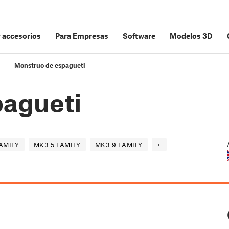
y accesorios
Para Empresas
Software
Modelos 3D
Monstruo de espagueti
pagueti
AMILY
MK3.5 FAMILY
MK3.9 FAMILY
+