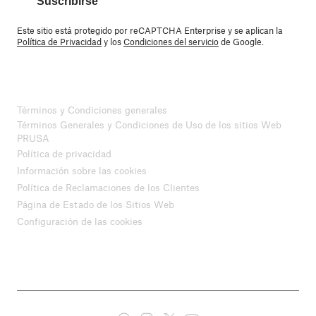
Suscribirse
Este sitio está protegido por reCAPTCHA Enterprise y se aplican la
Política de Privacidad
y los
Condiciones del servicio
de Google.
Términos y Condiciones generales
Términos Generales y Condiciones de Uso de los sitios Web
PRUSA
Política de privacidad
Información sobre las cookies
Política de Reclamaciones de los Clientes
Página de Estado de los Sitios Web
Configuración de las cookies