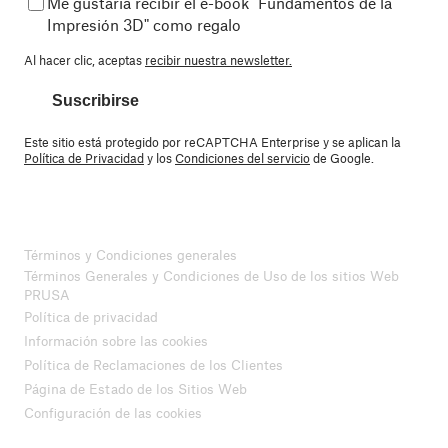
Me gustaría recibir el e-book "Fundamentos de la
Impresión 3D" como regalo
Al hacer clic, aceptas
recibir nuestra newsletter.
Suscribirse
Este sitio está protegido por reCAPTCHA Enterprise y se aplican la
Política de Privacidad
y los
Condiciones del servicio
de Google.
Términos y Condiciones generales
Términos Generales y Condiciones de Uso de los sitios Web
PRUSA
Política de privacidad
Información sobre las cookies
Política de Reclamaciones de los Clientes
Página de Estado de los Sitios Web
Configuración de las cookies