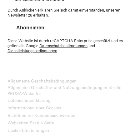
Durch Anklicken erklären Sie sich damit einverstanden,
unseren
Newsletter zu erhalten.
Abonnieren
Diese Website ist durch reCAPTCHA Enterprise geschützt und es
gelten die Google
Datenschutzbestimmungen
und
Dienstleistungsbedingungen
.
Allgemeine Geschäftsbedingungen
Allgemeine Geschäfts- und Nutzungsbedingungen für die
PRUSA-Websites
Datenschutzerklärung
Informationen über Cookies
Richtlinie für Kundenbeschwerden
Webseiten Status Seite
Cookie Einstellungen