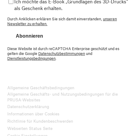
Ich möchte das E-Book „Grundlagen des 3D-Drucks“
als Geschenk erhalten.
Durch Anklicken erklären Sie sich damit einverstanden,
unseren
Newsletter zu erhalten.
Abonnieren
Diese Website ist durch reCAPTCHA Enterprise geschützt und es
gelten die Google
Datenschutzbestimmungen
und
Dienstleistungsbedingungen
.
Allgemeine Geschäftsbedingungen
Allgemeine Geschäfts- und Nutzungsbedingungen für die
PRUSA-Websites
Datenschutzerklärung
Informationen über Cookies
Richtlinie für Kundenbeschwerden
Webseiten Status Seite
Cookie Einstellungen