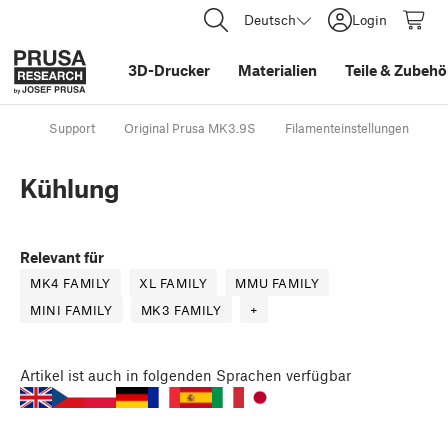
Deutsch
Login
3D-Drucker
Materialien
Teile
&
Zubehö
Support
Original Prusa MK3.9S
Filamenteinstellungen
K
Kühlung
Relevant für
MK4 FAMILY
XL FAMILY
MMU FAMILY
MINI FAMILY
MK3 FAMILY
+
Artikel
ist auch in folgenden Sprachen verfügbar