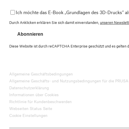
Ich möchte das E-Book „Grundlagen des 3D-Drucks“ al
Durch Anklicken erklären Sie sich damit einverstanden,
unseren Newslette
Abonnieren
Diese Website ist durch reCAPTCHA Enterprise geschützt und es gelten 
Allgemeine Geschäftsbedingungen
Allgemeine Geschäfts- und Nutzungsbedingungen für die PRUSA
Datenschutzerklärung
Informationen über Cookies
Richtlinie für Kundenbeschwerden
Webseiten Status Seite
Cookie Einstellungen