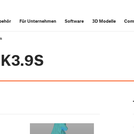
behör
Für Unternehmen
Software
3D Modelle
Com
en
MK3.9S