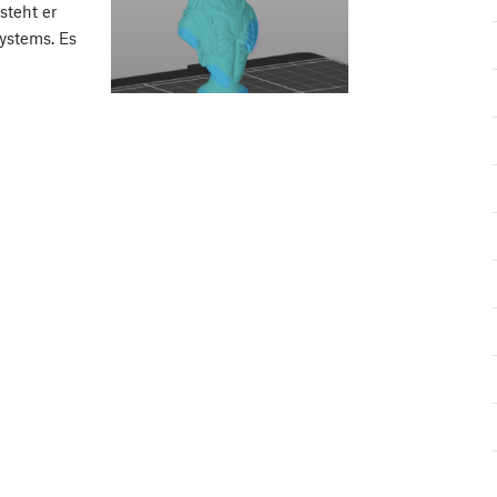
steht er
systems. Es