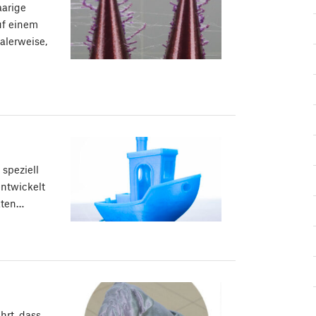
aarige
uf einem
alerweise,
speziell
ntwickelt
kten…
hrt, dass