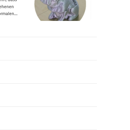
sehenen
normalen…