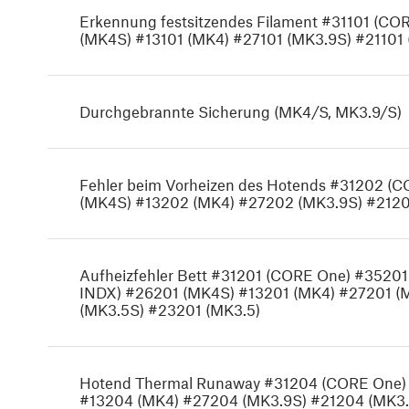
Erkennung festsitzendes Filament #31101 (CO
(MK4S) #13101 (MK4) #27101 (MK3.9S) #21101 
Durchgebrannte Sicherung (MK4/S, MK3.9/S)
Fehler beim Vorheizen des Hotends #31202 
(MK4S) #13202 (MK4) #27202 (MK3.9S) #2120
Aufheizfehler Bett #31201 (CORE One) #3520
INDX) #26201 (MK4S) #13201 (MK4) #27201 (
(MK3.5S) #23201 (MK3.5)
Hotend Thermal Runaway #31204 (CORE One)
#13204 (MK4) #27204 (MK3.9S) #21204 (MK3.