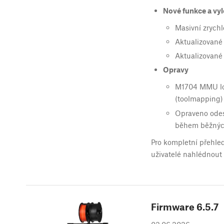
Nové funkce a vy
Masivní zrych
Aktualizované 
Aktualizované 
Opravy
M1704 MMU loa
(toolmapping
Opraveno odes
během běžnýc
Pro kompletní přehle
uživatelé nahlédnout 
Firmware
6.5.7