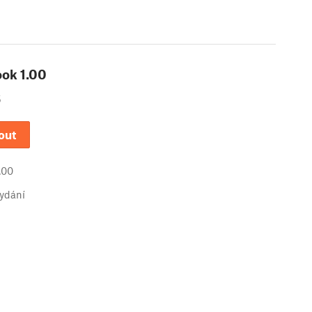
ook
1.00
5
out
.00
vydání