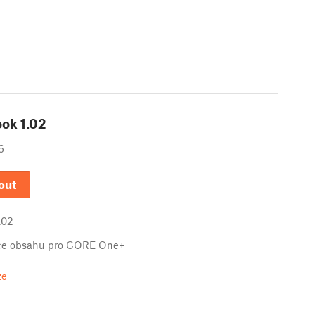
ook
1.02
6
out
.02
ace obsahu pro CORE One+
ze