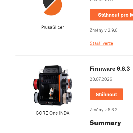
Stáhnout pro
PrusaSlicer
Změny v
2.9.6
Starší verze
Firmware
6.6.3
20.07.2026
Stáhnout
Změny v
6.6.3
CORE One INDX
Summary