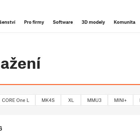
šenství
Pro firmy
Software
3D modely
Komunita
tažení
CORE One L
MK4S
XL
MMU3
MINI+
6