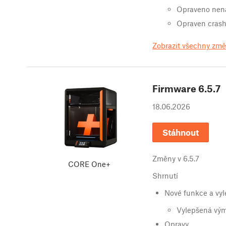
Opraveno nenač
Opraven crash 
Zobrazit všechny zm
Firmware
6.5.7
18.06.2026
Stáhnout
Změny v
6.5.7
CORE One+
Shrnutí
Nové funkce a vyl
Vylepšená vým
Opravy