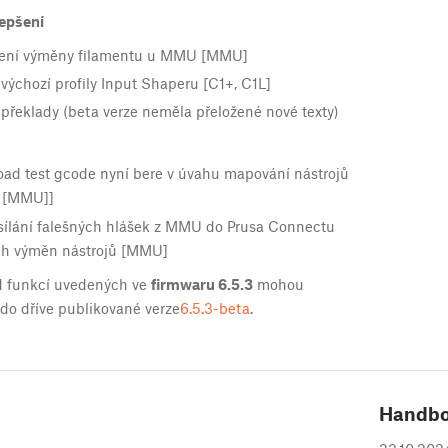
lepšení
lení výměny filamentu u MMU [MMU]
výchozí profily Input Shaperu [C1+, C1L]
překlady (beta verze neměla přeložené nové texty)
d test gcode nyní bere v úvahu mapování nástrojů
) [MMU]]
ílání falešných hlášek z MMU do Prusa Connectu
h výměn nástrojů [MMU]
d funkcí uvedených ve
firmwaru 6.5.3
mohou
do dříve publikované verze
6.5.3-beta
.
Handb