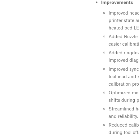
Improvements
Improved head
printer state 
heated bed LE
Added Nozzle 
easier calibrat
Added ringdown
improved diag
Improved sync
toolhead and 
calibration pr
Optimized moti
shifts during p
Streamlined h
and reliability.
Reduced calib
during tool off