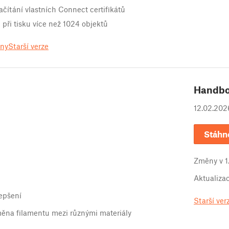
ítání vlastních Connect certifikátů
při tisku více než 1024 objektů
ěny
Starší verze
Handb
12.02.202
Stáhn
Změny v
1
Aktualiz
epšení
Starší ver
ěna filamentu mezi různými materiály