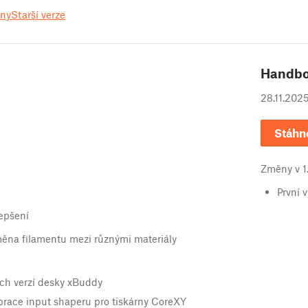
ěny
Starší verze
Handb
28.11.202
Stáhn
Změny v
1
První 
epšení
ěna filamentu mezi různými materiály
ích verzí desky xBuddy
brace input shaperu pro tiskárny CoreXY