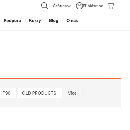
Čeština
Přihlásit se
Podpora
Kurzy
Blog
O nás
HT90
OLD PRODUCTS
Více