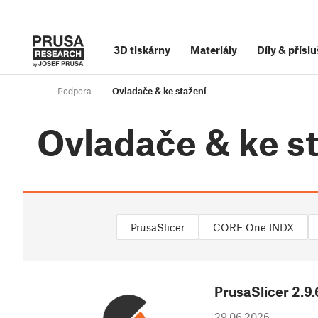
3D tiskárny
Materiály
Díly
&
příslu
Podpora
Ovladače & ke stažení
Ovladače & ke s
PrusaSlicer
CORE One INDX
PrusaSlicer
2.9.
29.06.2026