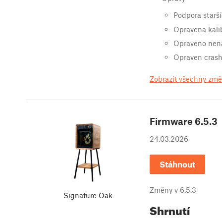
Podpora starš
Opravena kali
Opraveno nenač
Opraven crash 
Zobrazit všechny zm
Firmware
6.5.3
24.03.2026
Stáhnout
Změny v
6.5.3
Signature Oak
Shrnutí