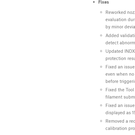
Fixes
Reworked nozzl
evaluation dur
by minor devia
Added validati
detect abnorma
Updated INDX 
protection resu
Fixed an issue
even when no n
before triggeri
Fixed the Tool
filament subm
Fixed an issue
displayed as 15
Removed a red
calibration pro