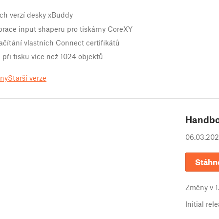
ích verzí desky xBuddy
brace input shaperu pro tiskárny CoreXY
ítání vlastních Connect certifikátů
při tisku více než 1024 objektů
ěny
Starší verze
Handb
06.03.20
Stáhn
Změny v
1
Initial rel