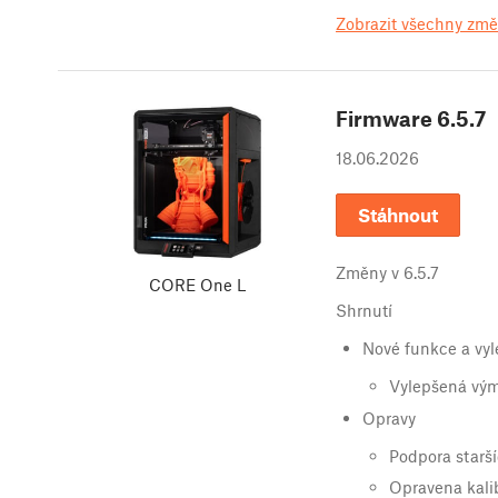
Zobrazit všechny zm
Firmware
6.5.7
18.06.2026
Stáhnout
Změny v
6.5.7
CORE One L
Shrnutí
Nové funkce a vyl
Vylepšená vým
Opravy
Podpora starš
Opravena kali