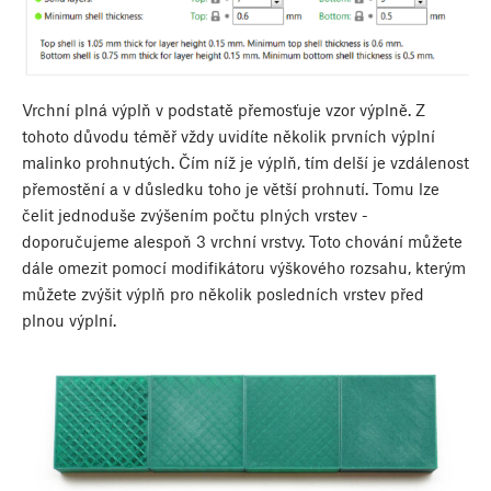
Vrchní plná výplň v podstatě přemosťuje vzor výplně. Z
tohoto důvodu téměř vždy uvidíte několik prvních výplní
malinko prohnutých. Čím níž je výplň, tím delší je vzdálenost
přemostění a v důsledku toho je větší prohnutí. Tomu lze
čelit jednoduše zvýšením počtu plných vrstev -
doporučujeme alespoň 3 vrchní vrstvy. Toto chování můžete
dále omezit pomocí modifikátoru výškového rozsahu, kterým
můžete zvýšit výplň pro několik posledních vrstev před
plnou výplní.