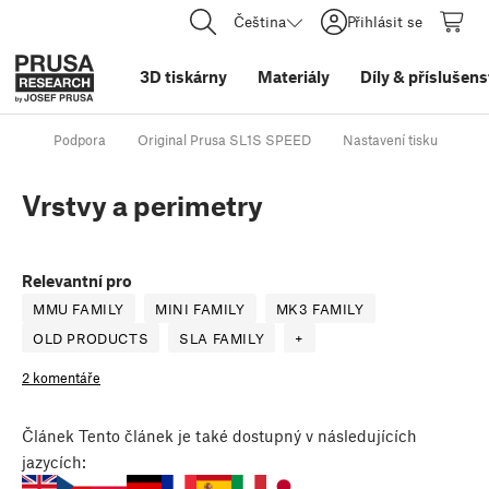
Čeština
Přihlásit se
3D tiskárny
Materiály
Díly
&
příslušens
Podpora
Original Prusa SL1S SPEED
Nastavení tisku
Vr
Vrstvy a perimetry
Relevantní pro
MMU FAMILY
MINI FAMILY
MK3 FAMILY
OLD PRODUCTS
SLA FAMILY
+
2 komentáře
Článek
Tento článek je také dostupný v následujících
jazycích: