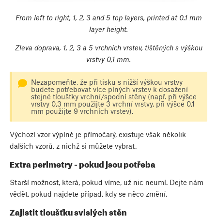
From left to right, 1, 2, 3 and 5 top layers, printed at 0.1 mm
layer height.
Zleva doprava, 1, 2, 3 a 5 vrchních vrstev, tištěných s výškou
vrstvy 0,1 mm.
Nezapomeňte, že při tisku s nižší výškou vrstvy
budete potřebovat více plných vrstev k dosažení
stejné tloušťky vrchní/spodní stěny (např. při výšce
vrstvy 0,3 mm použijte 3 vrchní vrstvy, při výšce 0,1
mm použijte 9 vrchních vrstev).
Výchozí vzor výplně je přímočarý, existuje však několik
dalších vzorů, z nichž si můžete vybrat.
Extra perimetry - pokud jsou potřeba
Starší možnost, která, pokud víme, už nic neumí. Dejte nám
vědět, pokud najdete případ, kdy se něco změní.
Zajistit tloušťku svislých stěn