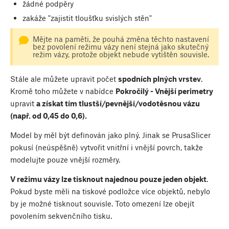
žádné podpěry
zakáže "zajistit tloušťku svislých stěn"
Mějte na paměti, že pouhá změna těchto nastavení
bez povolení režimu vázy není stejná jako skutečný
režim vázy, protože objekt nebude vytištěn souvisle.
Stále ale můžete upravit počet
spodních plných vrstev
.
Kromě toho můžete v nabídce
Pokročilý - Vnější perimetry
upravit
a získat tím tlustší/pevnější/vodotěsnou vázu
(např. od 0,45 do 0,6).
Model by měl být definován jako plný. Jinak se PrusaSlicer
pokusí (neúspěšně) vytvořit vnitřní i vnější povrch, takže
modelujte pouze vnější rozměry.
V režimu vázy lze tisknout najednou pouze jeden objekt
.
Pokud byste měli na tiskové podložce více objektů, nebylo
by je možné tisknout souvisle. Toto omezení lze obejít
povolením sekvenčního tisku.