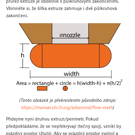
průřez extruze je obdélník s půlkruhovými zakončeními.
Všimněte si, že šířka extruze zahrnuje i dvě půlkruhová
zakončení.
(Tento obrázek je překreslením původního zdroje:
https://manual.slic3r.org/advanced/flow-math
)
Přidejme nyní druhou extruzi/perimetr. Pokud
předpokládáme, že se nepřekrývají (tečný spoj), vznikl by
prázdný prostor (žlutý). Aby se prázdný prostor vyplnil a