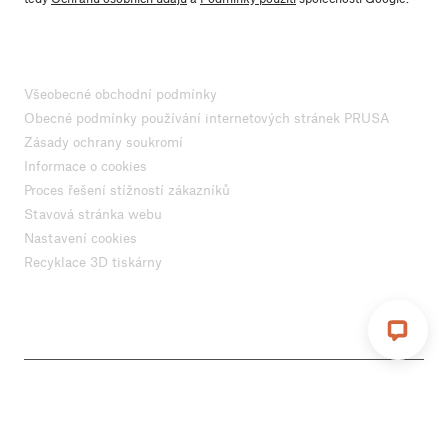
Všeobecné obchodní podmínky
Obecné podmínky používání internetových stránek PRUSA
Zásady ochrany soukromí
Informace o cookies
Proces řešení stížností zákazníků
Stavová stránka webu
Nastavení cookies
Recyklace 3D tiskárny