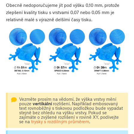
Obecně nedoporučujeme jít pod výšku 0,10 mm, protože
zlepšení kvality tisku s vrstvami 0,07 nebo 0,05 mm je
relativně malé s výrazně delšími časy tisku.
Vezměte prosím na vědomí, že výška vrstvy mění
pouze
vertikální
rozlišení. Například embosovaný
text rovnoběžný s tiskovou podložkou bude vypadat
stejně bez ohledu na výšku vrstvy. Pokud se
zajímáte o zvýšené rozlišení v rovině XY, podívejte
se na
trysky s rozdílným průměrem
.