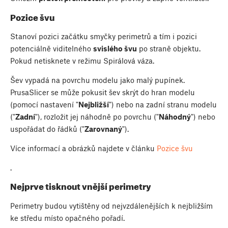
Pozice švu
Stanoví pozici začátku smyčky perimetrů a tím i pozici
potenciálně viditelného
svislého švu
po straně objektu.
Pokud netisknete v režimu Spirálová váza.
Šev vypadá na povrchu modelu jako malý pupínek.
PrusaSlicer se může pokusit šev skrýt do hran modelu
(pomocí nastavení "
Nejbližší
") nebo na zadní stranu modelu
("
Zadní
"), rozložit jej náhodně po povrchu ("
Náhodný
") nebo
uspořádat do řádků ("
Zarovnaný
").
Více informací a obrázků najdete v článku
Pozice švu
.
Nejprve tisknout vnější perimetry
Perimetry budou vytištěny od nejvzdálenějších k nejbližším
ke středu místo opačného pořadí.