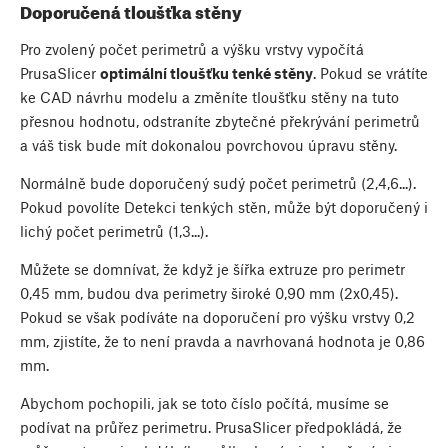
Doporučená tloušťka stěny
Pro zvolený počet perimetrů a výšku vrstvy vypočítá
PrusaSlicer
optimální tloušťku tenké stěny
. Pokud se vrátíte
ke CAD návrhu modelu a změníte tloušťku stěny na tuto
přesnou hodnotu, odstraníte zbytečné překrývání perimetrů
a váš tisk bude mít dokonalou povrchovou úpravu stěny.
Normálně bude doporučený sudý počet perimetrů (2,4,6...).
Pokud povolíte Detekci tenkých stěn, může být doporučený i
lichý počet perimetrů (1,3...).
Můžete se domnívat, že když je šířka extruze pro perimetr
0,45 mm, budou dva perimetry široké 0,90 mm (2x0,45).
Pokud se však podíváte na doporučení pro výšku vrstvy 0,2
mm, zjistíte, že to není pravda a navrhovaná hodnota je 0,86
mm.
Abychom pochopili, jak se toto číslo počítá, musíme se
podívat na průřez perimetru. PrusaSlicer předpokládá, že