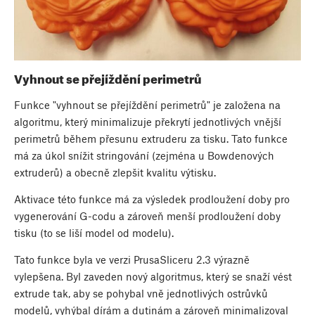
Vyhnout se přejíždění perimetrů
Funkce "vyhnout se přejíždění perimetrů" je založena na
algoritmu, který minimalizuje překrytí jednotlivých vnější
perimetrů během přesunu extruderu za tisku. Tato funkce
má za úkol snížit stringování (zejména u Bowdenových
extruderů) a obecně zlepšit kvalitu výtisku.
Aktivace této funkce má za výsledek prodloužení doby pro
vygenerování G-codu a zároveň menší prodloužení doby
tisku (to se liší model od modelu).
Tato funkce byla ve verzi PrusaSliceru 2.3 výrazně
vylepšena. Byl zaveden nový algoritmus, který se snaží vést
extrude tak, aby se pohybal vně jednotlivých ostrůvků
modelů, vyhýbal dírám a dutinám a zároveň minimalizoval