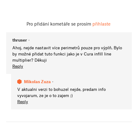
Pro přidání kometáře se prosím
přihlaste
thruser
•
Ahoj, nejde nastavit více perimetrů pouze pro výplň. Bylo
by možné přidat tuto funkci jako je v Cura infill line
multiplier? Děkuji
Reply
Mikolas Zuza
•
V aktualni verzi to bohuzel nejde, predam info
vyvojarum, ze je o to zajem ;)
Reply