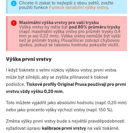
Chcete-li získat to nejlepší z obou světů, zvažte
použití funkce
Funkce variabilní výšky vrstvy
.
Maximální výška vrstvy pro vaší trysku
Výška vrstvy by měla být
pod 80% průměru trysky
(např. maximální výška vrstvy pro průměr trysky 0,4
mm je asi 0,32 mm). Výška vrstvy nemůže být vyšší
než je průměr trysky, PrusaSlicer zobrazí chybovou
zprávu, pokud se takovou hodnotu pokusíte vložit.
Výška první vrstvy
I když tisknete s velmi nízkou výškou vrstvy, první vrstva
může být silnější, aby se zvýšila přilnavost k tiskové
podložce.
Tiskové profily Original Prusa používají pro první
vrstvu vždy výšku 0,20 mm.
Toto můžete vyjádřit jako absolutní hodnotu (např. 0,20 mm)
nebo jako procento výšky výchozí vrstvy (např. 150 %).
Změna výšky první vrstvy bude s největší pravděpodobností
vyžadovat úpravu
kalibrace první vrstvy
na vaší tiskárně.