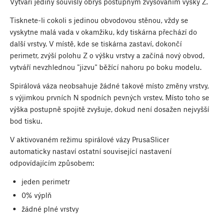
Vytváří jediný souvislý obrys postupným zvyšováním výšky Z.
Tisknete-li cokoli s jedinou obvodovou stěnou, vždy se
vyskytne malá vada v okamžiku, kdy tiskárna přechází do
další vrstvy. V místě, kde se tiskárna zastaví, dokončí
perimetr, zvýší polohu Z o výšku vrstvy a začíná nový obvod,
vytváří nevzhlednou "jizvu" běžící nahoru po boku modelu.
Spirálová váza neobsahuje žádné takové místo změny vrstvy,
s výjimkou prvních N spodních pevných vrstev. Místo toho se
výška postupně spojitě zvyšuje, dokud není dosažen nejvyšší
bod tisku.
V aktivovaném režimu spirálové vázy PrusaSlicer
automaticky nastaví ostatní související nastavení
odpovídajícím způsobem:
jeden perimetr
0% výplň
žádné plné vrstvy