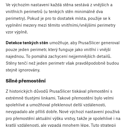
Ve výchozím nastavení každá stěna sestává z vnějších a
vnitřních perimetrů (u tenkých stěn minimálně dva
perimetry). Pokud je pro to dostatek místa, použije se k
vyplnění mezery mezi těmito vnitřními/vnějšími perimetry
vzor výplně.
Detekce tenkých stěn
umožňuje, aby PrusaSlicer generoval
pouze jeden perimetr, který funguje jako vnitřní i vnější
najednou. To pomáhá zachycení nejjemnějších detailů.
Stěny tenčí než jeden perimetr však pravděpodobně budou
stejně ignorovány.
Silné přemostění
Z historických důvodů PrusaSlicer tiskával přemostění s
extrémně tlustými linkami. Takové přemostění bylo velmi
spolehlivé a umožňoval překlenout delší vzdálenosti,
nevypadalo ale příliš dobře. Nové výchozí nastavení používá
pro přemostění aktuální výšku vrstvy, takže je spolehlivé i na
kratší vzdálenosti, ale vypadá mnohem lépe. Tuto strategii