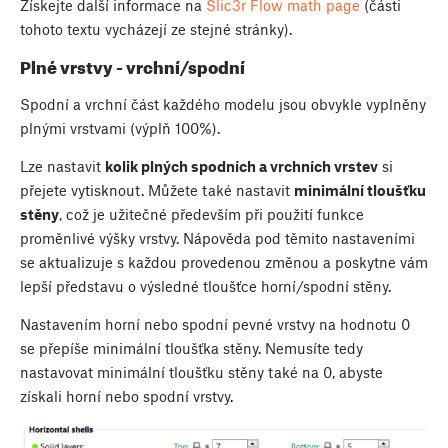
Získejte další informace na
Slic3r Flow math page
(části
tohoto textu vycházejí ze stejné stránky).
Plné vrstvy - vrchní/spodní
Spodní a vrchní část každého modelu jsou obvykle vyplněny
plnými vrstvami (výplň 100%).
Lze nastavit
kolik plných spodních a vrchních vrstev
si
přejete vytisknout. Můžete také nastavit
minimální tloušťku
stěny
, což je užitečné především při použití funkce
proměnlivé výšky vrstvy. Nápověda pod těmito nastaveními
se aktualizuje s každou provedenou změnou a poskytne vám
lepší představu o výsledné tloušťce horní/spodní stěny.
Nastavením horní nebo spodní pevné vrstvy na hodnotu 0
se přepíše minimální tloušťka stěny. Nemusíte tedy
nastavovat minimální tloušťku stěny také na 0, abyste
získali horní nebo spodní vrstvy.