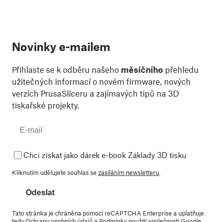
Novinky e-mailem
Přihlaste se k odběru našeho
měsíčního
přehledu
užitečných informací o novém firmware, nových
verzích PrusaSliceru a zajímavých tipů na 3D
tiskařské projekty.
Chci získat jako dárek e-book Základy 3D tisku
Kliknutím udělujete souhlas se
zasíláním newsletteru
.
Odeslat
Tato stránka je chráněna pomocí reCAPTCHA Enterprise a uplatňuje
tedy
Ochranu osobních údajů
a
Podmínky použití
společnosti Google.