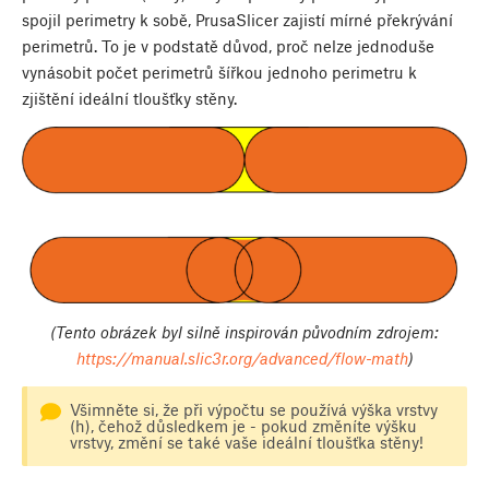
spojil perimetry k sobě, PrusaSlicer zajistí mírné překrývání
perimetrů. To je v podstatě důvod, proč nelze jednoduše
vynásobit počet perimetrů šířkou jednoho perimetru k
zjištění ideální tloušťky stěny.
(Tento obrázek byl silně inspirován původním zdrojem:
https://manual.slic3r.org/advanced/flow-math
)
Všimněte si, že při výpočtu se používá výška vrstvy
(h), čehož důsledkem je - pokud změníte výšku
vrstvy, změní se také vaše ideální tloušťka stěny!