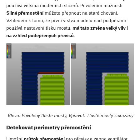
používá většina moderních slicerů. Povolením možnosti
Silné přemostění
můžete přepnout na staré chování.
Vzhledem k tomu, že první vrstva modelu nad podpěrami
používá nastavení tisku mostu,
má tato změna velký vliv i
na vzhled podepřených převisů
.
Vlevo: Povoleny tlusté mosty, Vpravot: Tlusté mosty zakázány
Detekovat perimetry přemostění
Umožní
průtok přemostění
pro převisy a zapne ventilátor.