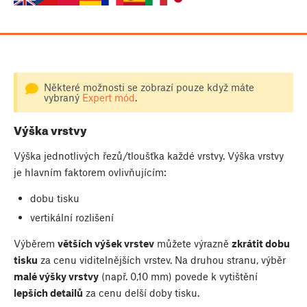
Některé možnosti se zobrazí pouze když máte
vybraný
Expert mód
.
Výška vrstvy
Výška jednotlivých řezů/tloušťka každé vrstvy. Výška vrstvy
je hlavním faktorem ovlivňujícím:
dobu tisku
vertikální rozlišení
Výběrem
větších výšek vrstev
můžete výrazně
zkrátit dobu
tisku
za cenu viditelnějších vrstev. Na druhou stranu, výběr
malé výšky vrstvy
(např. 0,10 mm) povede k vytištění
lepších detailů
za cenu delší doby tisku.